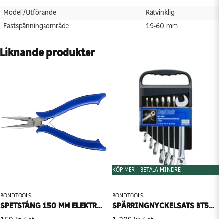
Modell/Utförande
Rätvinklig
Fastspänningsområde
19-60 mm
Liknande produkter
KÖP MER - BETALA MINDRE
BONDTOOLS
BONDTOOLS
SPETSTÅNG 150 MM ELEKTRONIK BONDTOOLS BT6EST
SPÄRRINGNYCKELSATS BT507 7-DEL BONDTOOLS