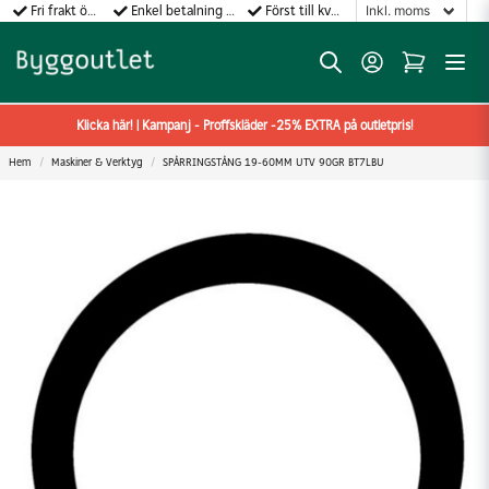
Fri frakt över 499:-
Enkel betalning med Klarna
Först till kvarn gäller!
Klicka här! | Kampanj - Proffskläder -25% EXTRA på outletpris!
Hem
Maskiner & Verktyg
SPÅRRINGSTÅNG 19-60MM UTV 90GR BT7LBU