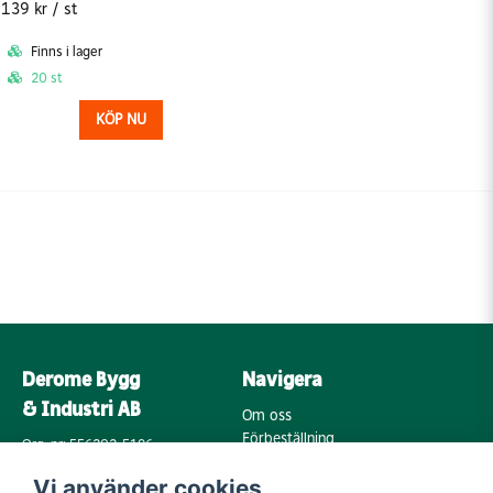
139 kr
/ st
Finns i lager
20 st
KÖP NU
Derome Bygg
Navigera
& Industri AB
Om oss
Förbeställning
Org. nr: 556202-5196
Varumärken
Annebergsvägen 18
Vi använder cookies
Köpvillkor
43248 Varberg