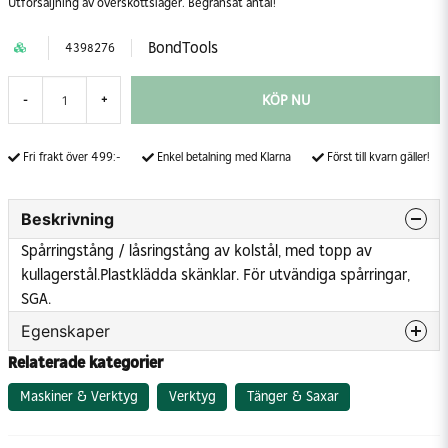
Utförsäljning av överskottslager. Begränsat antal!
BondTools
4398276
KÖP NU
-
+
Fri frakt över 499:-
Enkel betalning med Klarna
Först till kvarn gäller!
Beskrivning
Spårringstång / låsringstång av kolstål, med topp av
kullagerstål.
Plastklädda skänklar. För utvändiga spårringar,
SGA.
Egenskaper
Relaterade kategorier
Modell/Utförande
Rätvinklig
Fastspänningsområde
19-60 mm
Maskiner & Verktyg
Verktyg
Tänger & Saxar