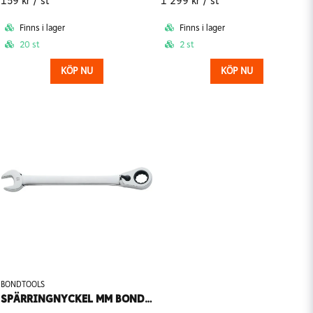
159 kr
/ st
1 299 kr
/ st
Finns i lager
Finns i lager
20 st
2 st
KÖP NU
KÖP NU
BONDTOOLS
SPÄRRINGNYCKEL MM BONDTOOLS