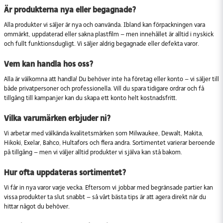
Är produkterna nya eller begagnade?
Alla produkter vi säljer är nya och oanvända. Ibland kan förpackningen vara
ommärkt, uppdaterad eller sakna plastfilm – men innehållet är alltid i nyskick
och fullt funktionsdugligt. Vi säljer aldrig begagnade eller defekta varor.
Vem kan handla hos oss?
Alla är välkomna att handla! Du behöver inte ha företag eller konto – vi säljer till
både privatpersoner och professionella. Vill du spara tidigare ordrar och få
tillgång till kampanjer kan du skapa ett konto helt kostnadsfritt.
Vilka varumärken erbjuder ni?
Vi arbetar med välkända kvalitetsmärken som Milwaukee, Dewalt, Makita,
Hikoki, Exelar, Bahco, Hultafors och flera andra. Sortimentet varierar beroende
på tillgång – men vi väljer alltid produkter vi själva kan stå bakom.
Hur ofta uppdateras sortimentet?
Vi får in nya varor varje vecka. Eftersom vi jobbar med begränsade partier kan
vissa produkter ta slut snabbt – så vårt bästa tips är att agera direkt när du
hittar något du behöver.