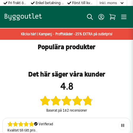
Fri frakt över 499:-
Enkel betalning med Klarna
Först till kvarn gäller!
Klicka här! | Kampanj - Proffskläder -25% EXTRA på outletpris!
Populära produkter
Det här säger våra kunder
4.8
Baserat på
182 recensioner
Verifierad
Kvalitet till rätt pris .