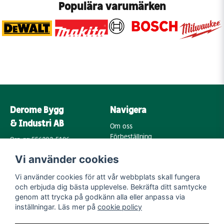
Populära varumärken
Derome Bygg
Navigera
& Industri AB
Om oss
Förbeställning
Org. nr: 556202-5196
Varumärken
Annebergsvägen 18
Vi använder cookies
Köpvillkor
43248 Varberg
Retur & Reklamation
Vi använder cookies för att vår webbplats skall fungera
Kontakta oss
Integritetspolicy
och erbjuda dig bästa upplevelse. Bekräfta ditt samtycke
Cookies
Mail:
genom att trycka på godkänn alla eller anpassa via
byggoutlet@support.derome.se
inställningar. Läs mer på
cookie policy