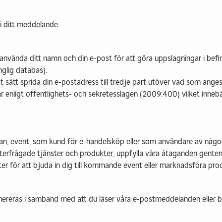
i ditt meddelande.
, använda ditt namn och din e-post för att göra uppslagningar i befi
nglig databas).
at sätt sprida din e-postadress till tredje part utöver vad som anges
 enligt offentlighets- och sekretesslagen (2009:400) vilket inne
an, event, som kund för e-handelsköp eller som användare av någon 
 efterfrågade tjänster och produkter, uppfylla våra åtaganden gente
 för att bjuda in dig till kommande event eller marknadsföra produ
genereras i samband med att du läser våra e-postmeddelanden eller 