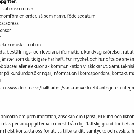
pgifter:
anisationsnummer
 genomföra en order, så som namn, födelsedatum
ostadress
renser
r
 ekonomisk situation
 beställnings- och leveransinformation, kundvagnsrörelser, rabatt
änster som du tidigare har haft, hur mycket och hur ofta de använd
ebbplatser eller elektronisk kommunikation vi skickar ut. Samt tekn
 svar på kundundersökningar, information i korrespondens, kontakt m
t
ps://www.derome.se/hallbarhet/vart-ramverk/etik-integritet/integr
nmälan om prenumeration, ansökan om tjänst, Bli kund och liknan
, samlas personuppgifterna in direkt från dig. Rättslig grund för be
om helst kontakta oss för att ta tillbaka ditt samtycke och avsluta