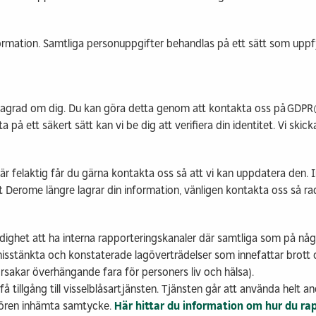
mation. Samtliga personuppgifter behandlas på ett sätt som uppfyll
ar lagrad om dig. Du kan göra detta genom att kontakta oss på GDPR@d
på ett säkert sätt kan vi be dig att verifiera din identitet. Vi skickar
är felaktig får du gärna kontakta oss så att vi kan uppdatera den. 
att Derome längre lagrar din information, vänligen kontakta oss så ra
dighet att ha interna rapporteringskanaler där samtliga som på någo
sstänkta och konstaterade lagöverträdelser som innefattar brott 
orsakar överhängande fara för personers liv och hälsa).
 få tillgång till visselblåsartjänsten. Tjänsten går att använda helt a
tören inhämta samtycke.
Här hittar du information om hur du rapp