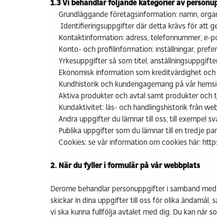
1.3 Vi behandlar följande kategorier av personup
Grundläggande företagsinformation: namn, org
Identifieringsuppgifter där detta krävs för att
Kontaktinformation: adress, telefonnummer, e-p
Konto- och profilinformation: inställningar, prefe
Yrkesuppgifter så som titel, anställningsuppgifte
Ekonomisk information som kreditvärdighet och
Kundhistorik och kundengagemang på vår hemsida:
Aktiva produkter och avtal samt produkter och tj
Kundaktivitet: läs- och handlingshistorik från w
Andra uppgifter du lämnar till oss, till exempel
Publika uppgifter som du lämnar till en tredje par
Cookies: se vår information om cookies här: htt
2. När du fyller i formulär på vår webbplats
Derome behandlar personuppgifter i samband med a
skickar in dina uppgifter till oss för olika ändamål
vi ska kunna fullfölja avtalet med dig. Du kan när s