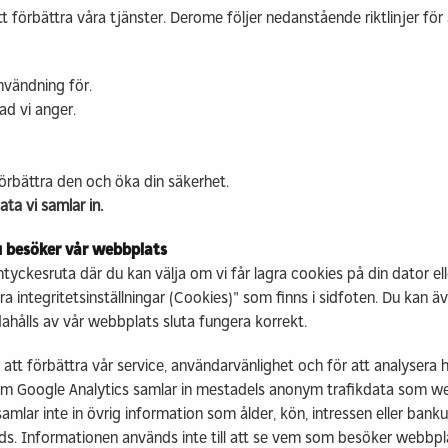
tt förbättra våra tjänster. Derome följer nedanstående riktlinjer fö
användning för.
vad vi anger.
 förbättra den och öka din säkerhet.
ata vi samlar in.
u besöker vår webbplats
ckesruta där du kan välja om vi får lagra cookies på din dator eller i
a integritetsinställningar (Cookies)" som finns i sidfoten. Du kan 
dahålls av vår webbplats sluta fungera korrekt.
tt förbättra vår service, användarvänlighet och för att analysera 
 som Google Analytics samlar in mestadels anonym trafikdata som w
amlar inte in övrig information som ålder, kön, intressen eller ban
ds. Informationen används inte till att se vem som besöker webbp