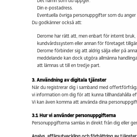
Det namn som du uppger.
Din e-postadress.
Eventuella övriga personuppgifter som du anger 
Du godkänner också att:
Derome har rätt att, men enbart för internt bruk
kundvårdssystem eller annan för företaget tillgä
Derome förbinder sig att aldrig sälja eller på ann
meddelande kan dock utgöra allmänna handlingar
att lämnas ut till en tredje part.
3. Användning av digitala tjänster
När du registrerar dig i samband med offertförfråg
vi information om dig för att kunna tillhandahålla
Vi kan även komma att använda dina personuppgifter
3.1 Hur vi använder personuppgifterna
Personuppgifterna samlas in direkt från dig eller 
Analys, affärsutveckling och förbättring av tjänster