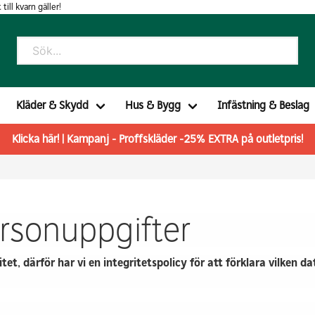
 till kvarn gäller!
Kläder & Skydd
Hus & Bygg
Infästning & Beslag
Klicka här! | Kampanj - Proffskläder -25% EXTRA på outletpris!
rsonuppgifter
tet, därför har vi en integritetspolicy för att förklara vilken da