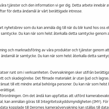
våra tjänster och den information vi ger dig. Detta arbete innebär 
ter för detta ändamål är vårt berättigade intresse.
rt nyhetsbrev som du kan anmäla dig till när du blir kund hos oss el
t samtycke. Du kan när som helst återkalla detta samtycke genom 
ning och marknadsföring av våra produkter och tjänster genom att
a ändamål är samtycke. Du kan när som helst återkalla detta samt
tser runt om i verksamheten. Övervakningen sker utifrån berättiga
tt och skadegörelse. Det filmade materialet är utan ljud och lagras
begränsat till ett mindre antal behöriga personer. Du kan när som hel
rättigat.
förordningen. Om det ändå kan uppfattas att utförd kamerabevakn
tal, kan anmälan göras till Integritetsskyddsmyndigheten (IMY). Fö
data kopplade till Deromes kameraövervakning kan ställas till dat