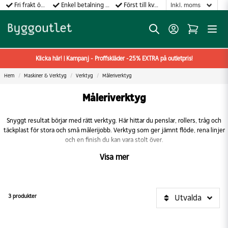
Fri frakt över 499:-
Enkel betalning med Klarna
Först till kvarn gäller!
Klicka här! | Kampanj - Proffskläder -25% EXTRA på outletpris!
Hem
Maskiner & Verktyg
Verktyg
Måleriverktyg
Måleriverktyg
Snyggt resultat börjar med rätt verktyg. Här hittar du penslar, rollers, tråg och
täckplast för stora och små målerijobb. Verktyg som ger jämnt flöde, rena linjer
och en finish du kan vara stolt över.
Visa mer
3 produkter
Utvalda