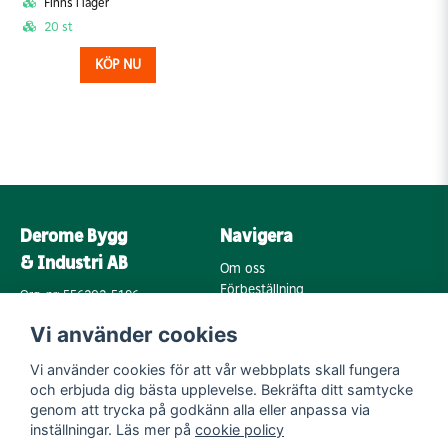
Finns i lager
20 st
KÖP NU
Derome Bygg
Navigera
& Industri AB
Om oss
Förbeställning
Org. nr: 556202-5196
Varumärken
Annebergsvägen 18
Vi använder cookies
Köpvillkor
43248 Varberg
Retur & Reklamation
Vi använder cookies för att vår webbplats skall fungera
Kontakta oss
Integritetspolicy
och erbjuda dig bästa upplevelse. Bekräfta ditt samtycke
Cookies
Mail:
genom att trycka på godkänn alla eller anpassa via
byggoutlet@support.derome.se
inställningar. Läs mer på
cookie policy