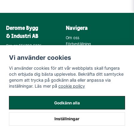
Derome Bygg
Navigera
& Industri AB
Om oss
Förbeställning
Org. nr: 556202-5196
Varumärken
Annebergsvägen 18
Vi använder cookies
Köpvillkor
43248 Varberg
Retur & Reklamation
Vi använder cookies för att vår webbplats skall fungera
Kontakta oss
Integritetspolicy
och erbjuda dig bästa upplevelse. Bekräfta ditt samtycke
Cookies
Mail:
genom att trycka på godkänn alla eller anpassa via
byggoutlet@support.derome.se
inställningar. Läs mer på
cookie policy
Följ oss
Godkänn alla
Instagram
Inställningar
Powered by Nyehandel AB