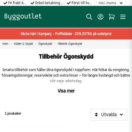
Fri frakt över 499:-
Enkel betalning med Klarna
Först till kvarn gäller!
Klicka här! | Kampanj - Proffskläder -25% EXTRA på outletpris!
Hem
Kläder & Skydd
Ögonskydd
Tillbehör Ögonskydd
Tillbehör Ögonskydd
Smarta tillbehör som håller dina ögonskydd i toppform. Här hittar du rengöring,
förvaringslösningar, reservdelar och extra linser – för längre livslängd och bättre
sikt varje arbetsdag.
Visa mer
1 produkter
Utvalda