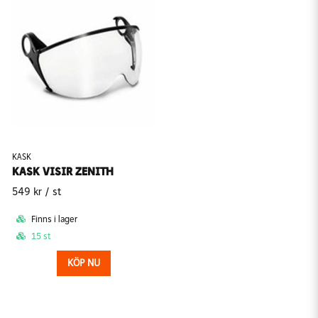
KASK
KASK VISIR ZENITH
549 kr
/ st
Finns i lager
15 st
KÖP NU