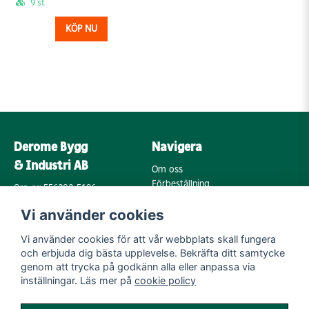
9 st
KÖP NU
Derome Bygg
Navigera
& Industri AB
Om oss
Förbeställning
Org. nr: 556202-5196
Varumärken
Annebergsvägen 18
Vi använder cookies
Köpvillkor
43248 Varberg
Retur & Reklamation
Vi använder cookies för att vår webbplats skall fungera
Kontakta oss
Integritetspolicy
och erbjuda dig bästa upplevelse. Bekräfta ditt samtycke
Cookies
Mail:
genom att trycka på godkänn alla eller anpassa via
byggoutlet@support.derome.se
inställningar. Läs mer på
cookie policy