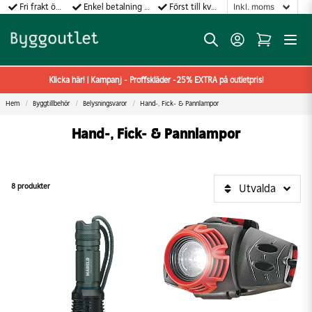
Fri frakt över 499:-
Enkel betalning med Klarna
Först till kvarn gäller!
Klicka här! | Kampanj - Proffskläder -25% EXTRA på outletpris!
Hem
Byggtillbehör
Belysningsvaror
Hand-, Fick- & Pannlampor
Hand-, Fick- & Pannlampor
8 produkter
Utvalda