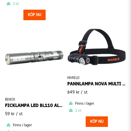
2 st
KÖP NU
MARELD
PANNLAMPA NOVA MULTI 1200 RE
849 kr
/ st
BENOX
Finns i lager
FICKLAMPA LED BL110 ALUM MINI VATTENTÄT IP6
1 st
59 kr
/ st
KÖP NU
Finns i lager