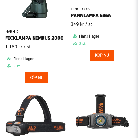
TENG TOOLS
PANNLAMPA 586A
349 kr
/ st
MARELD
Finns i lager
FICKLAMPA NIMBUS 2000
3 st
1 159 kr
/ st
KÖP NU
Finns i lager
3 st
KÖP NU