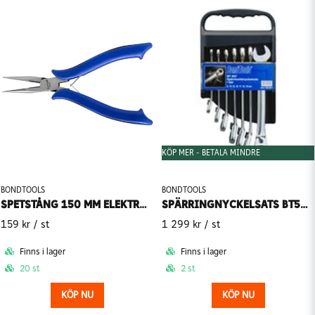
KÖP MER - BETALA MINDRE
BONDTOOLS
BONDTOOLS
SPETSTÅNG 150 MM ELEKTRONIK BONDTOOLS BT6EST
SPÄRRINGNYCKELSATS BT507 7-DEL BONDTOOLS
159 kr
/ st
1 299 kr
/ st
Finns i lager
Finns i lager
20 st
2 st
KÖP NU
KÖP NU