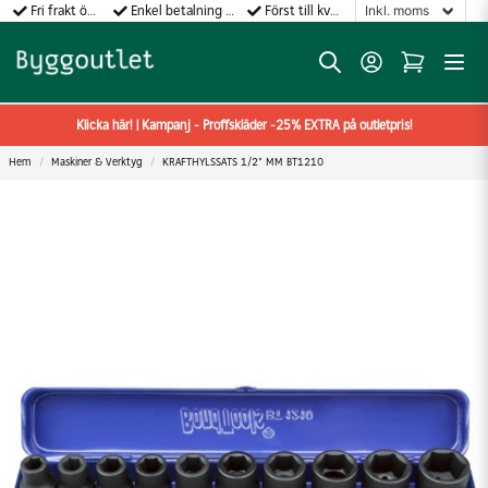
Fri frakt över 499:-
Enkel betalning med Klarna
Först till kvarn gäller!
Klicka här! | Kampanj - Proffskläder -25% EXTRA på outletpris!
Hem
Maskiner & Verktyg
KRAFTHYLSSATS 1/2" MM BT1210