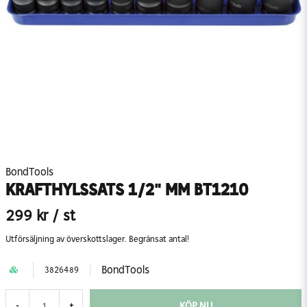
BondTools
KRAFTHYLSSATS 1/2" MM BT1210
299 kr
/ st
Utförsäljning av överskottslager. Begränsat antal!
BondTools
3826489
KÖP NU
-
+