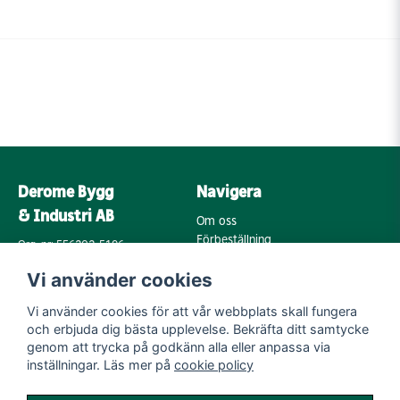
Derome Bygg
Navigera
& Industri AB
Om oss
Förbeställning
Org. nr: 556202-5196
Varumärken
Annebergsvägen 18
Vi använder cookies
Köpvillkor
43248 Varberg
Retur & Reklamation
Vi använder cookies för att vår webbplats skall fungera
Kontakta oss
Integritetspolicy
och erbjuda dig bästa upplevelse. Bekräfta ditt samtycke
Cookies
Mail:
genom att trycka på godkänn alla eller anpassa via
byggoutlet@support.derome.se
inställningar. Läs mer på
cookie policy