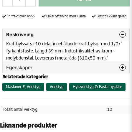
Fri frakt över 499:-
Enkel betalning med Klarna
Först till kvarn gäller!
Beskrivning
Krafthylssats i 10 delar innehållande krafthylsor med 1/2\"
fyrkantsfäste. Längd 39 mm. Industrikvalitet av krom-
molybdenstål. Levereras i metallåda (310x50 mm)."
Egenskaper
Relaterade kategorier
Totalt antal verktyg
10
Maskiner & Verktyg
Verktyg
Hylsverktyg & Fasta nycklar
Totalt antal verktyg
10
Liknande produkter