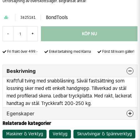
Utförsäljning av överskottslager. Begränsat antal!
BondTools
3825181
KÖP NU
-
+
Fri frakt över 499:-
Enkel betalning med Klarna
Först till kvarn gäller!
Beskrivning
Kraftfull tving med snabblåsning. Såväl fastsättning som
lossning sker med ett enkelt handgrepp. Tillverkad av stål
med profilerad skena. Ledbar tryckplatta. Med rakt, lackerat
handtag av stål. Tryckkraft 200-250 kg.
Egenskaper
Relaterade kategorier
Fastspänningsområde
0-300 mm
Längd utsprång
120 mm
Maskiner & Verktyg
Verktyg
Skruvtvingar & Spännverktyg