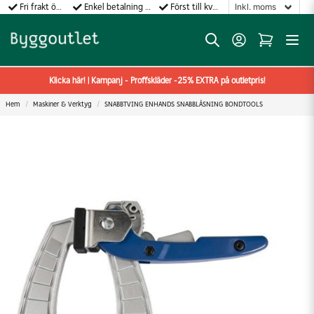
Fri frakt över 499:-
Enkel betalning med Klarna
Först till kvarn gäller!
Klicka här! | Kampanj - Proffskläder -25% EXTRA på outletpris!
Hem
Maskiner & Verktyg
SNABBTVING ENHANDS SNABBLÅSNING BONDTOOLS