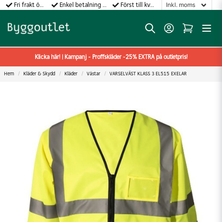
Fri frakt över 499:-
Enkel betalning med Klarna
Först till kvarn gäller!
Klicka här! | Kampanj - Proffskläder -25% EXTRA på outletpris!
Hem
Kläder & Skydd
Kläder
Västar
VARSELVÄST KLASS 3 EL515 EXELAR