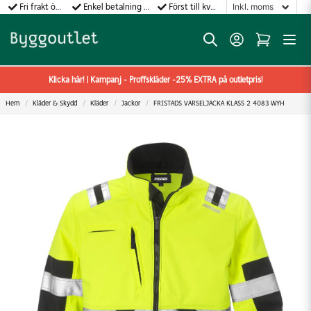
Fri frakt över 499:-
Enkel betalning med Klarna
Först till kvarn gäller!
Klicka här! | Kampanj - Proffskläder -25% EXTRA på outletpris!
Hem
Kläder & Skydd
Kläder
Jackor
FRISTADS VARSELJACKA KLASS 2 4083 WYH