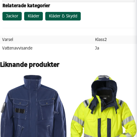
Relaterade kategorier
Varsel
Klass2
Vattenavvisande
Ja
Jackor
Kläder
Kläder & Skydd
Varsel
Klass2
Vattenavvisande
Ja
Liknande produkter