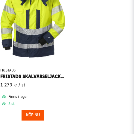
FRISTADS
FRISTADS SKALVARSELJACKA DAM 4518 GTT
1 279 kr
/ st
Finns i lager
3 st
KÖP NU