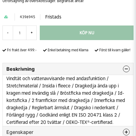
Utförsäljning av överskottslager. Begränsat antal!
Fristads
4398945
KÖP NU
-
+
Fri frakt över 499:-
Enkel betalning med Klarna
Först till kvarn gäller!
Beskrivning
Vindtät och vattenavvisande med andasfunktion /
Stretchmaterial / Insida i fleece / Dragkedja ända upp i
kragen med invändig slå / Bröstficka med dragkedja / Id-
kortsficka / 2 framfickor med dragkedja / Innerficka med
dragkedja / Reglerbart ärmslut / Dragsko i nederkant /
Förlängd rygg / Godkänd enligt EN ISO 20471 klass 2 /
Certifierad efter 20 tvättar / OEKO-TEX®-certifierad.
Egenskaper