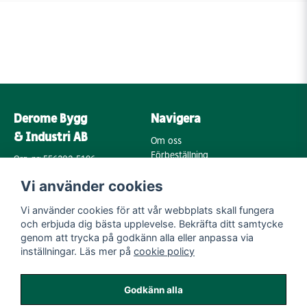
Derome Bygg
Navigera
& Industri AB
Om oss
Förbeställning
Org. nr: 556202-5196
Varumärken
Annebergsvägen 18
Vi använder cookies
Köpvillkor
43248 Varberg
Retur & Reklamation
Vi använder cookies för att vår webbplats skall fungera
Kontakta oss
Integritetspolicy
och erbjuda dig bästa upplevelse. Bekräfta ditt samtycke
Cookies
Mail:
genom att trycka på godkänn alla eller anpassa via
byggoutlet@support.derome.se
inställningar. Läs mer på
cookie policy
Följ oss
Godkänn alla