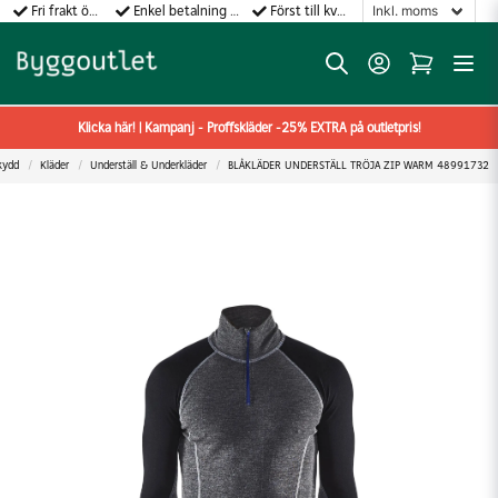
Fri frakt över 499:-
Enkel betalning med Klarna
Först till kvarn gäller!
Klicka här! | Kampanj - Proffskläder -25% EXTRA på outletpris!
kydd
Kläder
Underställ & Underkläder
BLÅKLÄDER UNDERSTÄLL TRÖJA ZIP WARM 48991732