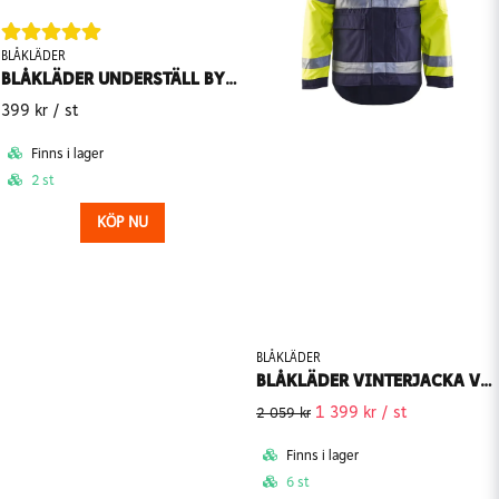
BLÅKLÄDER
BLÅKLÄDER UNDERSTÄLL BYXA WARM 1849 1732
399 kr
/ st
Finns i lager
2 st
KÖP NU
BLÅKLÄDER
BLÅKLÄDER VINTERJACKA VARSEL 4827-1977
1 399 kr
/ st
2 059 kr
Finns i lager
6 st