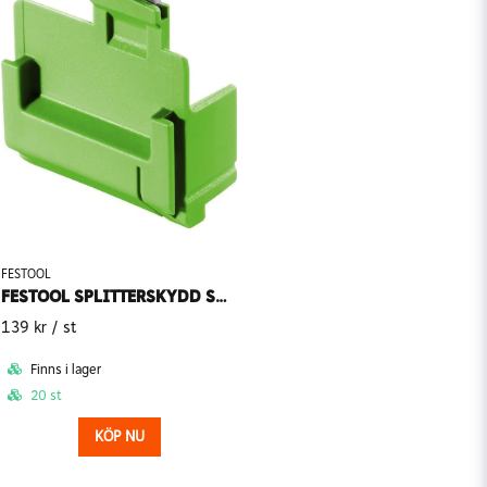
FESTOOL
FESTOOL SPLITTERSKYDD SÄNKSÅG SP-TS 55 R
139 kr
/ st
Finns i lager
20 st
KÖP NU