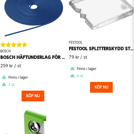
FESTOOL
FESTOOL SPLITTERSKYDD STICKSÅG SP-PS/PSB 300 5ST
BOSCH
BOSCH HÄFTUNDERLAG FÖR STYRSKENA FSN HB
79 kr
/ st
259 kr
/ st
Finns i lager
6 st
Finns i lager
1 st
KÖP NU
KÖP NU