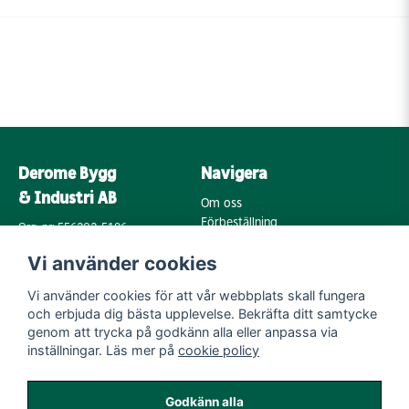
Derome Bygg
Navigera
& Industri AB
Om oss
Förbeställning
Org. nr: 556202-5196
Varumärken
Annebergsvägen 18
Vi använder cookies
Köpvillkor
43248 Varberg
Retur & Reklamation
Vi använder cookies för att vår webbplats skall fungera
Kontakta oss
Integritetspolicy
och erbjuda dig bästa upplevelse. Bekräfta ditt samtycke
Cookies
Mail:
genom att trycka på godkänn alla eller anpassa via
byggoutlet@support.derome.se
inställningar. Läs mer på
cookie policy
Följ oss
Godkänn alla