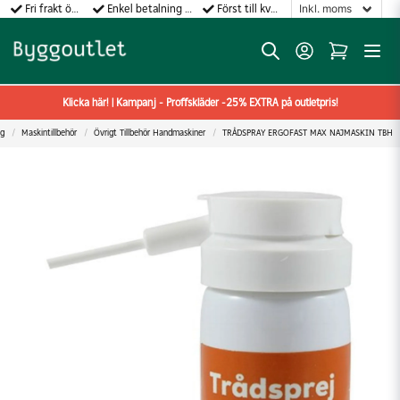
Fri frakt över 499:-
Enkel betalning med Klarna
Först till kvarn gäller!
Klicka här! | Kampanj - Proffskläder -25% EXTRA på outletpris!
yg
Maskintillbehör
Övrigt Tillbehör Handmaskiner
TRÅDSPRAY ERGOFAST MAX NAJMASKIN TBH