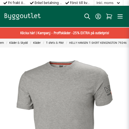
Fri frakt över 499:-
Enkel betalning med Klarna
Först till kvarn gäller!
Klicka här! | Kampanj - Proffskläder -25% EXTRA på outletpris!
em
Kläder & Skydd
Kläder
T-shirts & Piké
HELLY HANSEN T-SHIRT KENSINGTON 79246