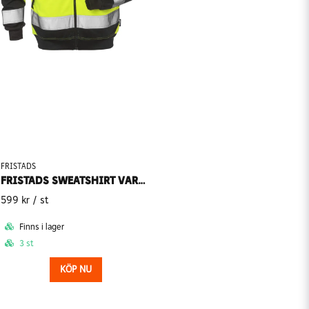
FRISTADS
FRISTADS SWEATSHIRT VARSEL KL3 7426 SHV
599 kr
/ st
Finns i lager
3 st
KÖP NU