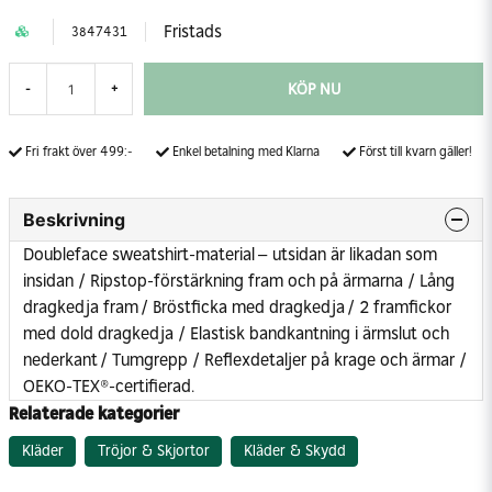
Fristads
3847431
KÖP NU
-
+
Fri frakt över 499:-
Enkel betalning med Klarna
Först till kvarn gäller!
Beskrivning
Doubleface sweatshirt-material – utsidan är likadan som
insidan / Ripstop-förstärkning fram och på ärmarna / Lång
dragkedja fram / Bröstficka med dragkedja / 2 framfickor
med dold dragkedja / Elastisk bandkantning i ärmslut och
nederkant / Tumgrepp / Reflexdetaljer på krage och ärmar /
OEKO-TEX®-certifierad.
Relaterade kategorier
Kläder
Tröjor & Skjortor
Kläder & Skydd