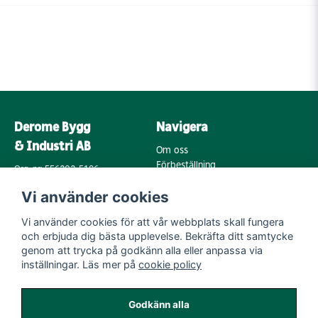
Derome Bygg
Navigera
& Industri AB
Om oss
Förbeställning
Org. nr: 556202-5196
Varumärken
Annebergsvägen 18
Vi använder cookies
Köpvillkor
43248 Varberg
Retur & Reklamation
Vi använder cookies för att vår webbplats skall fungera
Kontakta oss
Integritetspolicy
och erbjuda dig bästa upplevelse. Bekräfta ditt samtycke
Cookies
Mail:
genom att trycka på godkänn alla eller anpassa via
byggoutlet@support.derome.se
inställningar. Läs mer på
cookie policy
Följ oss
Godkänn alla