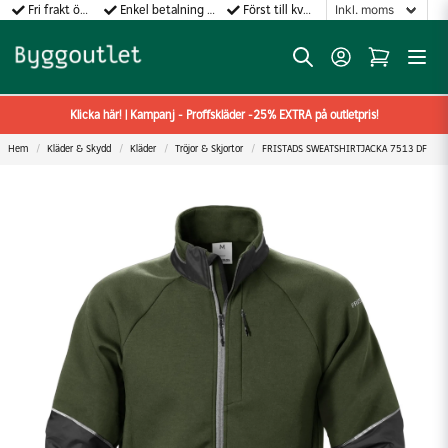
Fri frakt över 499:-
Enkel betalning med Klarna
Först till kvarn gäller!
Klicka här! | Kampanj - Proffskläder -25% EXTRA på outletpris!
Hem
Kläder & Skydd
Kläder
Tröjor & Skjortor
FRISTADS SWEATSHIRTJACKA 7513 DF