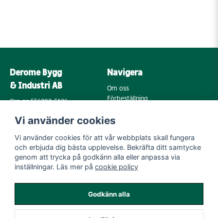
Derome Bygg
Navigera
& Industri AB
Om oss
Förbeställning
Org. nr: 556202-5196
Varumärken
Annebergsvägen 18
Vi använder cookies
Köpvillkor
43248 Varberg
Retur & Reklamation
Vi använder cookies för att vår webbplats skall fungera
Kontakta oss
Integritetspolicy
och erbjuda dig bästa upplevelse. Bekräfta ditt samtycke
Cookies
Mail:
genom att trycka på godkänn alla eller anpassa via
byggoutlet@support.derome.se
inställningar. Läs mer på
cookie policy
Följ oss
Godkänn alla
Instagram