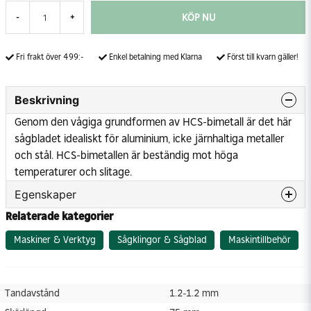
KÖP NU
-
+
Fri frakt över 499:-
Enkel betalning med Klarna
Först till kvarn gäller!
Beskrivning
Genom den vågiga grundformen av HCS-bimetall är det här
sågbladet idealiskt för aluminium, icke järnhaltiga metaller
och stål. HCS-bimetallen är beständig mot höga
temperaturer och slitage.
Egenskaper
Relaterade kategorier
Tandavstånd
1.2-1.2 mm
Skärlängd
75 mm
Maskiner & Verktyg
Sågklingor & Sågblad
Maskintillbehör
Tandavstånd
1.2-1.2 mm