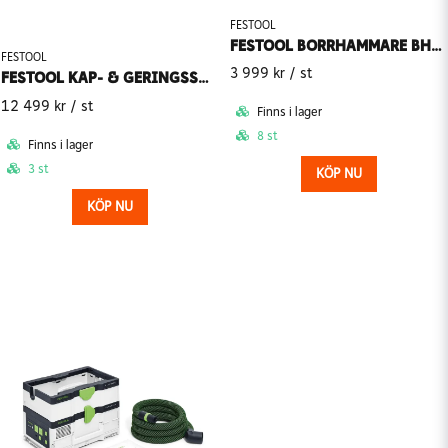
FESTOOL
FESTOOL BORRHAMMARE BHC 18-BASIC 18V (Utan batteri)
FESTOOL
3 999 kr
/ st
FESTOOL KAP- & GERINGSSÅG KS 60 E-SET 230V
12 499 kr
/ st
Finns i lager
8 st
Finns i lager
3 st
KÖP NU
KÖP NU