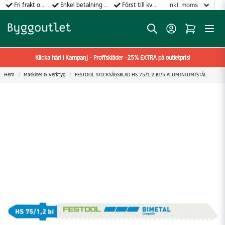
Fri frakt över 499:-
Enkel betalning med Klarna
Först till kvarn gäller!
Klicka här! | Kampanj - Proffskläder -25% EXTRA på outletpris!
Hem
Maskiner & Verktyg
FESTOOL STICKSÅGSBLAD HS 75/1,2 BI/5 ALUMINIUM/STÅL