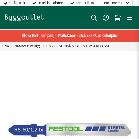
Fri frakt över 499:-
Enkel betalning med Klarna
Först till kvarn gäller!
Klicka här! | Kampanj - Proffskläder -25% EXTRA på outletpris!
Hem
Maskiner & Verktyg
FESTOOL STICKSÅGSBLAD HS 60/1,4 BI VA 5ST