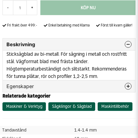
KÖP NU
-
+
Fri frakt över 499:-
Enkel betalning med Klarna
Först till kvarn gäller!
Beskrivning
Sticksågblad av bi-metall. För sågning i metall och rostfritt
stål. Vågformat blad med frästa tänder.
Högtemperaturbeständigt och slitstarkt. Rekommenderas
för tunna plåtar, rör och profiler 1,2-2,5 mm.
Egenskaper
Relaterade kategorier
Tandavstånd
1.4-1.4 mm
Skärlängd
60 mm
Maskiner & Verktyg
Sågklingor & Sågblad
Maskintillbehör
Tandavstånd
1.4-1.4 mm