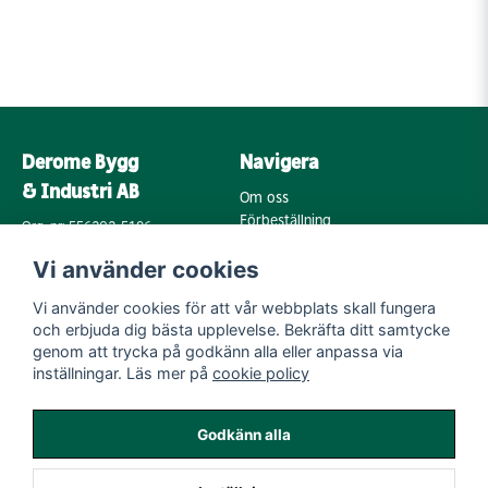
Derome Bygg
Navigera
& Industri AB
Om oss
Förbeställning
Org. nr: 556202-5196
Varumärken
Annebergsvägen 18
Vi använder cookies
Köpvillkor
43248 Varberg
Retur & Reklamation
Vi använder cookies för att vår webbplats skall fungera
Kontakta oss
Integritetspolicy
och erbjuda dig bästa upplevelse. Bekräfta ditt samtycke
Cookies
Mail:
genom att trycka på godkänn alla eller anpassa via
byggoutlet@support.derome.se
inställningar. Läs mer på
cookie policy
Följ oss
Godkänn alla
Instagram