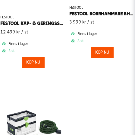
FESTOOL
FESTOOL BORRHAMMARE BHC 18-BASIC 18V (Utan batteri)
FESTOOL
3 999 kr
/ st
FESTOOL KAP- & GERINGSSÅG KS 60 E-SET 230V
12 499 kr
/ st
Finns i lager
8 st
Finns i lager
3 st
KÖP NU
KÖP NU