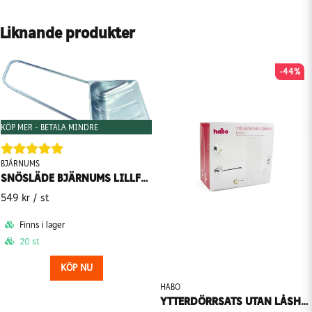
Liknande produkter
-44%
KÖP MER - BETALA MINDRE
BJÄRNUMS
SNÖSLÄDE BJÄRNUMS LILLFLINGAN 700X530 MM
549 kr
/ st
Finns i lager
20 st
KÖP NU
HABO
YTTERDÖRRSATS UTAN LÅSHUS HABO SÄKRA NEW YORK LL KROM