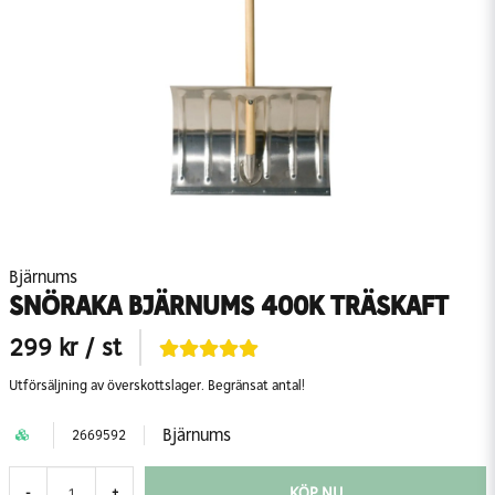
Bjärnums
SNÖRAKA BJÄRNUMS 400K TRÄSKAFT
299 kr
/ st
Utförsäljning av överskottslager. Begränsat antal!
Bjärnums
2669592
KÖP NU
-
+