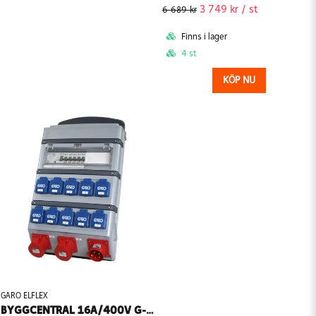
3 749 kr
/ st
6 689 kr
Finns i lager
4 st
KÖP NU
GARO ELFLEX
BYGGCENTRAL 16A/400V G-BOX