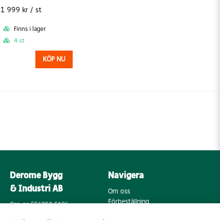
1 999 kr
/ st
Finns i lager
4 st
KÖP NU
Derome Bygg
Navigera
& Industri AB
Om oss
Förbeställning
Org. nr: 556202-5196
Varumärken
Annebergsvägen 18