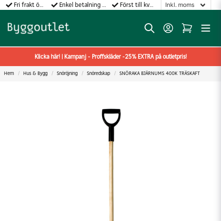
Fri frakt över 499:-
Enkel betalning med Klarna
Först till kvarn gäller!
Klicka här! | Kampanj - Proffskläder -25% EXTRA på outletpris!
Hem
Hus & Bygg
Snöröjning
Snöredskap
SNÖRAKA BJÄRNUMS 400K TRÄSKAFT