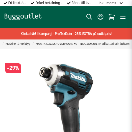
Fri frakt över 499:-
Enkel betalning med Klarna
Först till kvarn gäller!
Klicka här! | Kampanj - Proffskläder -25% EXTRA på outletpris!
Maskiner & Verktyg
MAKITA SLAGSKRUVDRAGARE XGT TD001GM201 (Med batteri och laddare)
-
29
%