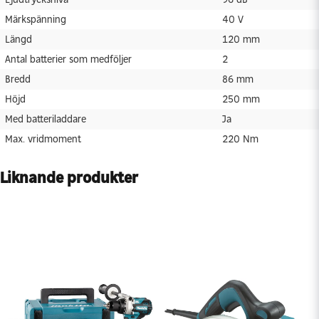
Bredd
86 mm
Märkspänning
40 V
Höjd
250 mm
Längd
120 mm
Med batteriladdare
Ja
Antal batterier som medföljer
2
Max. vridmoment
220 Nm
Bredd
86 mm
Höjd
250 mm
Med batteriladdare
Ja
Max. vridmoment
220 Nm
Liknande produkter