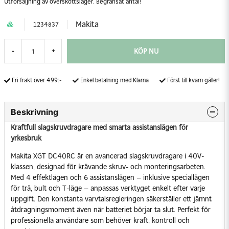
Utförsäljning av överskottslager. Begränsat antal!
Makita
1234837
KÖP NU
-
+
Fri frakt över 499:-
Enkel betalning med Klarna
Först till kvarn gäller!
Beskrivning
Kraftfull slagskruvdragare med smarta assistanslägen för
yrkesbruk
Makita XGT DC40RC är en avancerad slagskruvdragare i 40V-
klassen, designad för krävande skruv- och monteringsarbeten.
Med 4 effektlägen och 6 assistanslägen – inklusive speciallägen
för trä, bult och T-läge – anpassas verktyget enkelt efter varje
uppgift. Den konstanta varvtalsregleringen säkerställer ett jämnt
åtdragningsmoment även när batteriet börjar ta slut. Perfekt för
professionella användare som behöver kraft, kontroll och