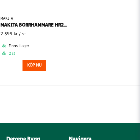
MAKITA
MAKITA BORRHAMMARE HR2631FTJ AVT 26MM 800W FÖR SDS-PLUS MAKPAC 2,4J
2 899 kr
/ st
Finns i lager
2 st
KÖP NU
Derome Bygg
Navigera