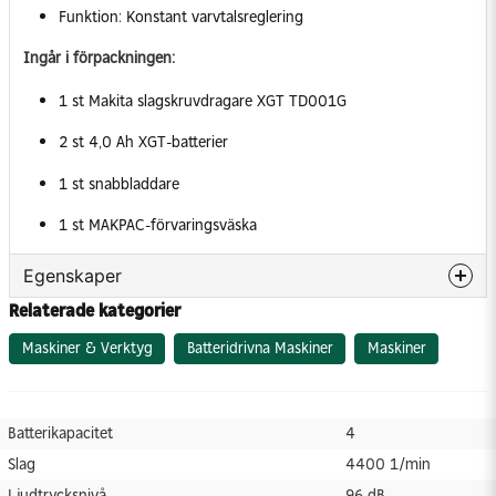
Funktion: Konstant varvtalsreglering
Ingår i förpackningen:
1 st Makita slagskruvdragare XGT TD001G
2 st 4,0 Ah XGT-batterier
1 st snabbladdare
1 st MAKPAC-förvaringsväska
Egenskaper
Relaterade kategorier
Batterikapacitet
4
Slag
4400 1/min
Maskiner & Verktyg
Batteridrivna Maskiner
Maskiner
Ljudtrycksnivå
96 dB
Märkspänning
40 V
Batterikapacitet
4
Längd
120 mm
Slag
4400 1/min
Antal batterier som medföljer
2
Ljudtrycksnivå
96 dB