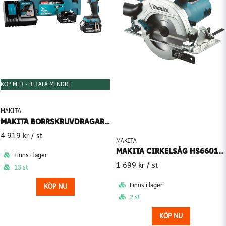
KÖP MER - BETALA MINDRE
MAKITA
MAKITA BORRSKRUVDRAGARE LXT DDF486RTJ 18V + LADDARE & 2 BATTERIER
4 919 kr
/ st
MAKITA
MAKITA CIRKELSÅG HS6601 165MM 1050W
Finns i lager
1 699 kr
/ st
13 st
Finns i lager
KÖP NU
2 st
KÖP NU