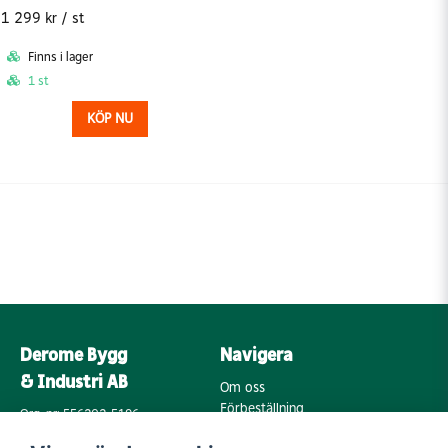
1 299 kr
/ st
Finns i lager
1 st
KÖP NU
Derome Bygg
Navigera
& Industri AB
Om oss
Förbeställning
Org. nr: 556202-5196
Varumärken
Annebergsvägen 18