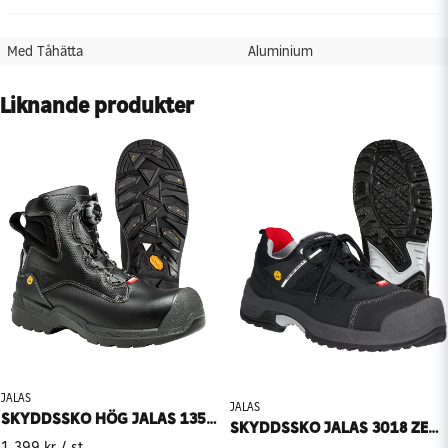
Med Tåhätta
Aluminium
Liknande produkter
JALAS
JALAS
SKYDDSSKO HÖG JALAS 1358 HEAVY DUTY
SKYDDSSKO JALAS 3018 ZENIT
1 399 kr
/ st