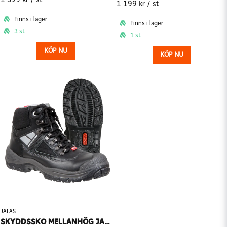
1 199 kr
/ st
Finns i lager
Finns i lager
3 st
1 st
KÖP NU
KÖP NU
JALAS
SKYDDSSKO MELLANHÖG JALAS 3318 DRYLOCK