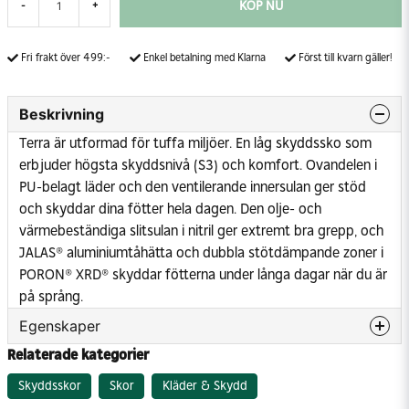
KÖP NU
-
+
Fri frakt över 499:-
Enkel betalning med Klarna
Först till kvarn gäller!
Beskrivning
Terra är utformad för tuffa miljöer. En låg skyddssko som
erbjuder högsta skyddsnivå (S3) och komfort. Ovandelen i
PU-belagt läder och den ventilerande innersulan ger stöd
och skyddar dina fötter hela dagen. Den olje- och
värmebeständiga slitsulan i nitril ger extremt bra grepp, och
JALAS® aluminiumtåhätta och dubbla stötdämpande zoner i
PORON® XRD® skyddar fötterna under långa dagar när du är
på språng.
Egenskaper
Relaterade kategorier
Med Tåhätta
Aluminium
Skyddsskor
Skor
Kläder & Skydd