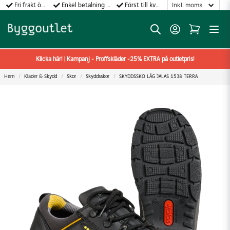
Fri frakt över 499:-
Enkel betalning med Klarna
Först till kvarn gäller!
Klicka här! | Kampanj - Proffskläder -25% EXTRA på outletpris!
Hem
Kläder & Skydd
Skor
Skyddsskor
SKYDDSSKO LÅG JALAS 1538 TERRA