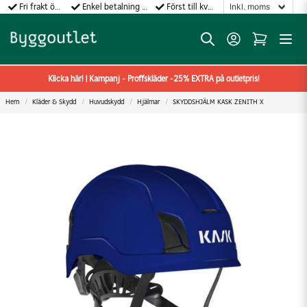
Fri frakt över 499:-
Enkel betalning med Klarna
Först till kvarn gäller!
Klicka här! | Kampanj - Proffskläder -25% EXTRA på outletpris!
Hem
Kläder & Skydd
Huvudskydd
Hjälmar
SKYDDSHJÄLM KASK ZENITH X