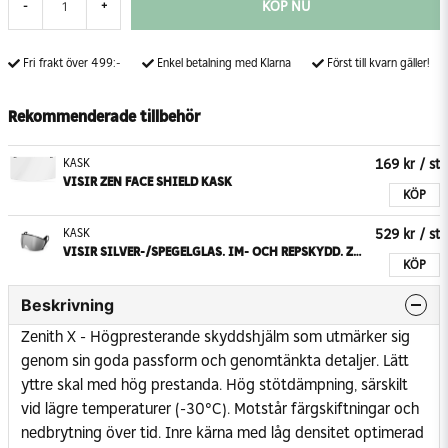
KÖP NU
-
+
Fri frakt över 499:-
Enkel betalning med Klarna
Först till kvarn gäller!
Rekommenderade tillbehör
169 kr
/ st
KASK
VISIR ZEN FACE SHIELD KASK
KÖP
529 kr
/ st
KASK
VISIR SILVER-/SPEGELGLAS. IM- OCH REPSKYDD. ZEN KASK
KÖP
Beskrivning
Zenith X - Högpresterande skyddshjälm som utmärker sig
genom sin goda passform och genomtänkta detaljer. Lätt
yttre skal med hög prestanda. Hög stötdämpning, särskilt
vid lägre temperaturer (-30°C). Motstår färgskiftningar och
nedbrytning över tid. Inre kärna med låg densitet optimerad