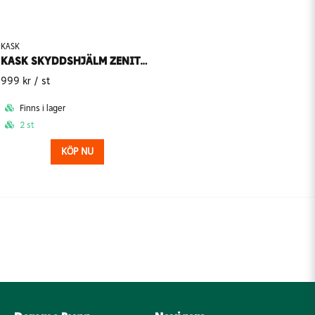
KASK
KASK SKYDDSHJÄLM ZENITH X
999 kr
/ st
Finns i lager
2 st
KÖP NU