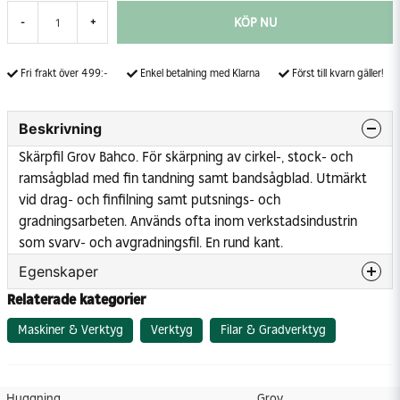
KÖP NU
-
+
Fri frakt över 499:-
Enkel betalning med Klarna
Först till kvarn gäller!
Beskrivning
Skärpfil Grov Bahco. För skärpning av cirkel-, stock- och
ramsågblad med fin tandning samt bandsågblad. Utmärkt
vid drag- och finfilning samt putsnings- och
gradningsarbeten. Används ofta inom verkstadsindustrin
som svarv- och avgradningsfil. En rund kant.
Egenskaper
Relaterade kategorier
Huggning
Grov
Bredd klinga
30 mm
Maskiner & Verktyg
Verktyg
Filar & Gradverktyg
Höjd klinga/blad
5 mm
Skärform
Engradig
Huggning
Grov
Längd klinga
300 mm