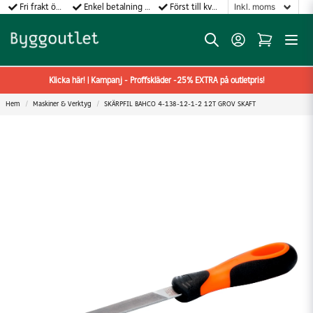
Fri frakt över 499:-
Enkel betalning med Klarna
Först till kvarn gäller!
Klicka här! | Kampanj - Proffskläder -25% EXTRA på outletpris!
Hem
Maskiner & Verktyg
SKÄRPFIL BAHCO 4-138-12-1-2 12T GROV SKAFT