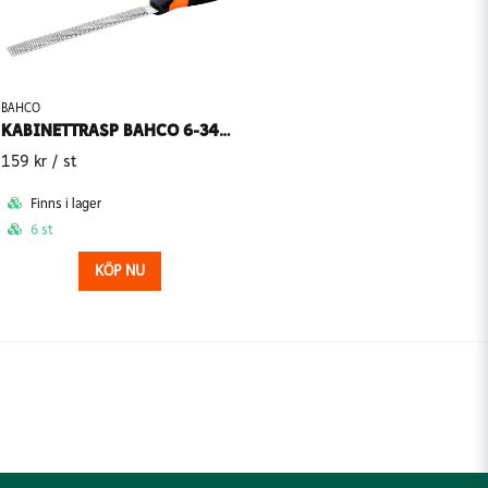
BAHCO
KABINETTRASP BAHCO 6-343-08-2-2 8T MEDIUM SKAFT
159 kr
/ st
Finns i lager
6 st
KÖP NU