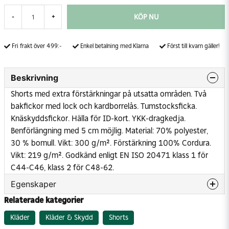
KÖP NU
-
+
Fri frakt över 499:-
Enkel betalning med Klarna
Först till kvarn gäller!
Beskrivning
Shorts med extra förstärkningar på utsatta områden. Två
bakfickor med lock och kardborrelås. Tumstocksficka.
Knäskyddsfickor. Hälla för ID-kort. YKK-dragkedja.
Benförlängning med 5 cm möjlig.
Material: 70% polyester,
30 % bomull. Vikt: 300 g/m². Förstärkning 100% Cordura.
Vikt: 219 g/m².
Godkänd enligt EN ISO 20471 klass 1 för
C44-C46, klass 2 för C48-62.
Egenskaper
Relaterade kategorier
Varsel
Klass 1
Kläder
Kläder & Skydd
Shorts