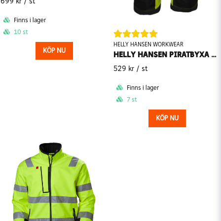
699 kr
/ st
Finns i lager
10 st
HELLY HANSEN WORKWEAR
KÖP NU
HELLY HANSEN PIRATBYXA ALNA VARSEL 77414
529 kr
/ st
Finns i lager
7 st
KÖP NU