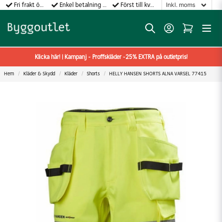
Fri frakt över 499:-
Enkel betalning med Klarna
Först till kvarn gäller!
Klicka här! | Kampanj - Proffskläder -25% EXTRA på outletpris!
Hem
Kläder & Skydd
Kläder
Shorts
HELLY HANSEN SHORTS ALNA VARSEL 77415