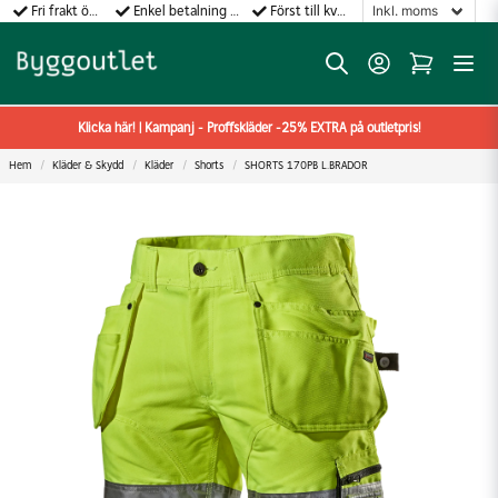
Fri frakt över 499:-
Enkel betalning med Klarna
Först till kvarn gäller!
Klicka här! | Kampanj - Proffskläder -25% EXTRA på outletpris!
Hem
Kläder & Skydd
Kläder
Shorts
SHORTS 170PB L.BRADOR