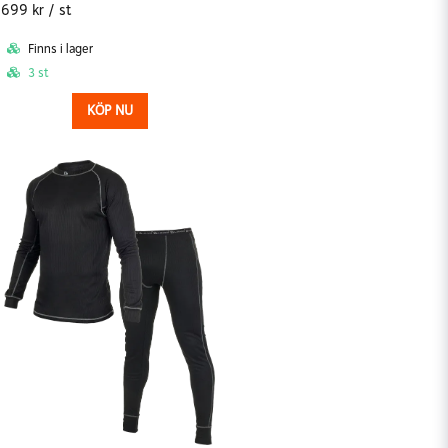
699 kr
/ st
Finns i lager
3 st
KÖP NU