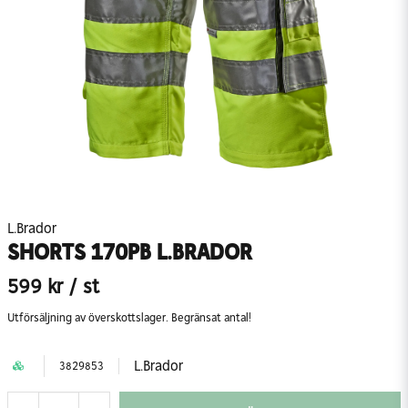
L.Brador
SHORTS 170PB L.BRADOR
599 kr
/ st
Utförsäljning av överskottslager. Begränsat antal!
L.Brador
3829853