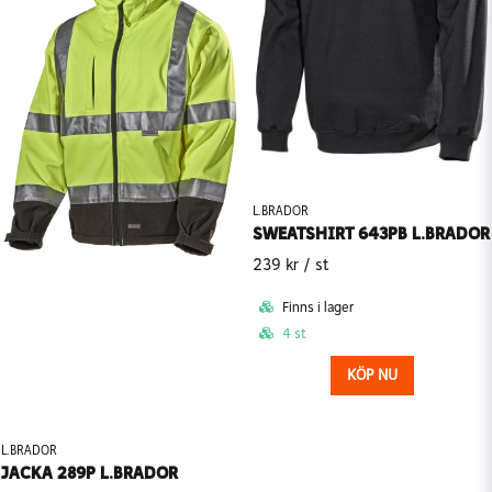
L.BRADOR
SWEATSHIRT 643PB L.BRADOR
239 kr
/ st
Finns i lager
4 st
KÖP NU
L.BRADOR
JACKA 289P L.BRADOR