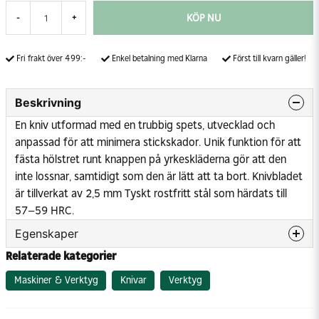
KÖP NU
-
+
Fri frakt över 499:-
Enkel betalning med Klarna
Först till kvarn gäller!
Beskrivning
En kniv utformad med en trubbig spets, utvecklad och
anpassad för att minimera stickskador. Unik funktion för att
fästa hölstret runt knappen på yrkeskläderna gör att den
inte lossnar, samtidigt som den är lätt att ta bort. Knivbladet
är tillverkat av 2,5 mm Tyskt rostfritt stål som härdats till
57–59 HRC.
Egenskaper
Relaterade kategorier
Material klinga/blad
Rostfritt stål
Material handtag
Plast
Maskiner & Verktyg
Knivar
Verktyg
Längd totalt
203 mm
Längd klinga/blad
88 mm