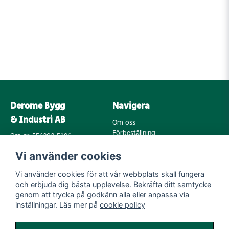
Derome Bygg
Navigera
& Industri AB
Om oss
Förbeställning
Org. nr: 556202-5196
Varumärken
Annebergsvägen 18
Vi använder cookies
Köpvillkor
43248 Varberg
Retur & Reklamation
Vi använder cookies för att vår webbplats skall fungera
Kontakta oss
Integritetspolicy
och erbjuda dig bästa upplevelse. Bekräfta ditt samtycke
Cookies
Mail:
genom att trycka på godkänn alla eller anpassa via
byggoutlet@support.derome.se
inställningar. Läs mer på
cookie policy