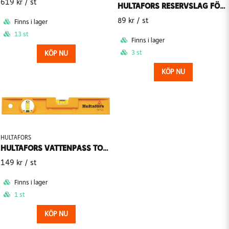
619 kr
/ st
HULTAFORS RESERVSLAG FÖR KOMBIHAMMARE C 735 M
89 kr
/ st
Finns i lager
13 st
Finns i lager
3 st
KÖP NU
KÖP NU
HULTAFORS
HULTAFORS VATTENPASS TORPED TVP 25 PLAST
149 kr
/ st
Finns i lager
1 st
KÖP NU