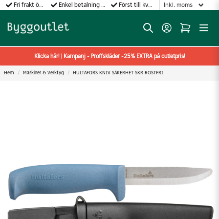
Fri frakt över 499:-
Enkel betalning med Klarna
Först till kvarn gäller!
Klicka här! | Kampanj - Proffskläder -25% EXTRA på outletpris!
Hem
Maskiner & Verktyg
HULTAFORS KNIV SÄKERHET SKR ROSTFRI