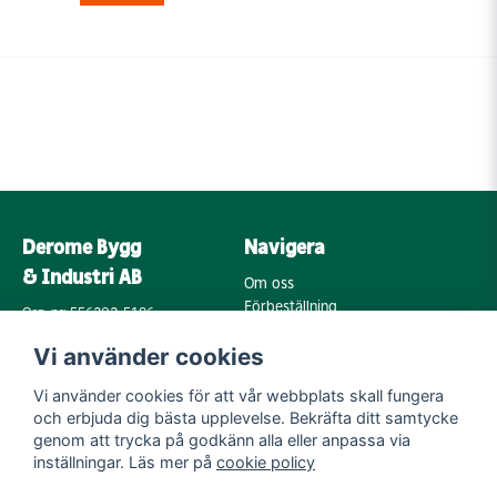
Derome Bygg
Navigera
& Industri AB
Om oss
Förbeställning
Org. nr: 556202-5196
Varumärken
Annebergsvägen 18
Vi använder cookies
Köpvillkor
43248 Varberg
Retur & Reklamation
Vi använder cookies för att vår webbplats skall fungera
Kontakta oss
Integritetspolicy
och erbjuda dig bästa upplevelse. Bekräfta ditt samtycke
Cookies
Mail:
genom att trycka på godkänn alla eller anpassa via
byggoutlet@support.derome.se
inställningar. Läs mer på
cookie policy