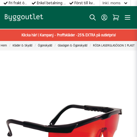
Fri frakt över 499:-
Enkel betalning med Klarna
Först till kvarn gäller!
Klicka här! | Kampanj - Proffskläder -25% EXTRA på outletpris!
Hem
Kläder & Skydd
Ögonskydd
Glasögon & Ögonskydd
RÖDA LASERGLASÖGON I PLAST