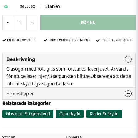
Stanley
3835382
KÖP NU
-
+
Fri frakt över 499:-
Enkel betalning med Klarna
Först till kvarn gäller!
Beskrivning
Glasögon med rött glas som förstärker laserljuset. Används
för att se laserlinjen/laserpunkten bättre.Observera att detta
inte är skyddsglasögon för laser.
Egenskaper
Relaterade kategorier
Storlek
Universal
Glasögon & Ögonskydd
Ögonskydd
Kläder & Skydd
Storlek
Universal