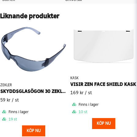
Liknande produkter
KASK
VISIR ZEN FACE SHIELD KASK
ZEKLER
SKYDDSGLASÖGON 30 ZEKLER
169 kr
/ st
59 kr
/ st
Finns i lager
Finns i lager
10 st
19 st
KÖP NU
KÖP NU