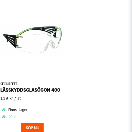
SECUREFIT
LÄSSKYDDSGLASÖGON 400
119 kr
/ st
Finns i lager
20 st
KÖP NU