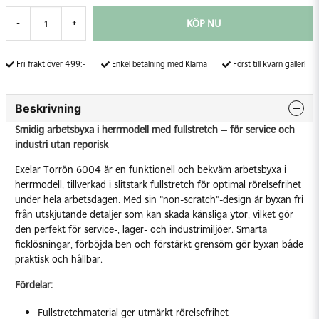
KÖP NU
-
+
Fri frakt över 499:-
Enkel betalning med Klarna
Först till kvarn gäller!
Beskrivning
Smidig arbetsbyxa i herrmodell med fullstretch – för service och
industri utan reporisk
Exelar Torrön 6004 är en funktionell och bekväm arbetsbyxa i
herrmodell, tillverkad i slitstark fullstretch för optimal rörelsefrihet
under hela arbetsdagen. Med sin "non-scratch"-design är byxan fri
från utskjutande detaljer som kan skada känsliga ytor, vilket gör
den perfekt för service-, lager- och industrimiljöer. Smarta
ficklösningar, förböjda ben och förstärkt grensöm gör byxan både
praktisk och hållbar.
Fördelar:
Fullstretchmaterial ger utmärkt rörelsefrihet