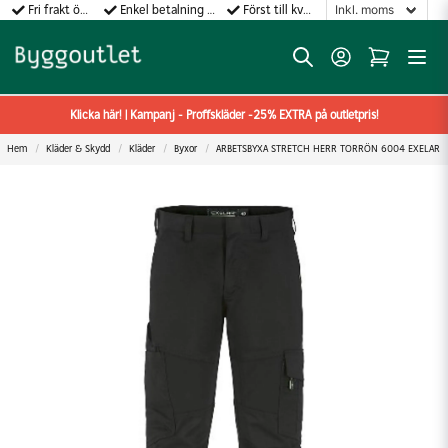
Fri frakt över 499:-
Enkel betalning med Klarna
Först till kvarn gäller!
Klicka här! | Kampanj - Proffskläder -25% EXTRA på outletpris!
Hem
Kläder & Skydd
Kläder
Byxor
ARBETSBYXA STRETCH HERR TORRÖN 6004 EXELAR