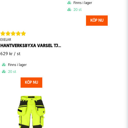
Finns i lager
20 st
KÖP NU
EXELAR
HANTVERKSBYXA VARSEL TJÄRVEN 6009 EXELAR
629 kr
/ st
Finns i lager
20 st
KÖP NU