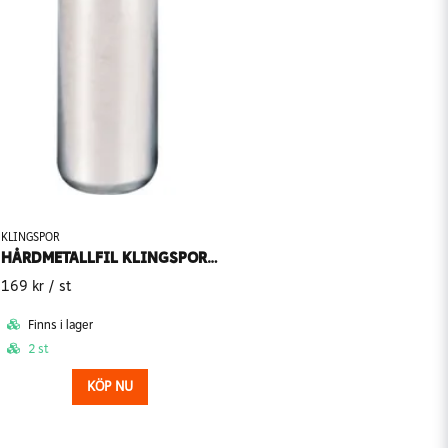
KLINGSPOR
HÅRDMETALLFIL KLINGSPOR HF 100 D KULFORMIG
169 kr
/ st
Finns i lager
2 st
KÖP NU