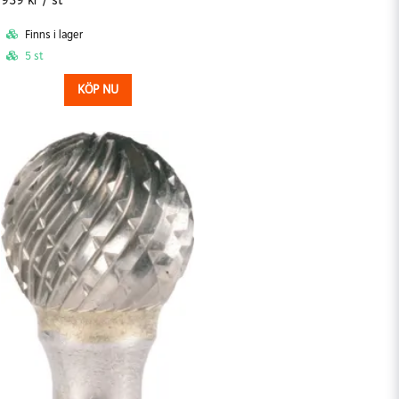
939 kr
/ st
Finns i lager
5 st
KÖP NU