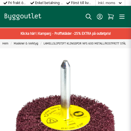
Fri frakt över 499:-
Enkel betalning med Klarna
Först till kvarn gäller!
Klicka här! | Kampanj - Proffskläder -25% EXTRA på outletpris!
Hem
Maskiner & Verktyg
LAMELLSLIPSTIFT KLINGSPOR NFS 600 METALL/ROSTFRITT STÅL