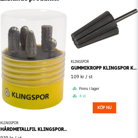
KLINGSPOR
GUMMIKROPP KLINGSPOR KONISK GK 555A
109 kr
/ st
Finns i lager
4 st
KÖP NU
KLINGSPOR
HÅRDMETALLFIL KLINGSPOR HF 100 SET - 5 DELAR