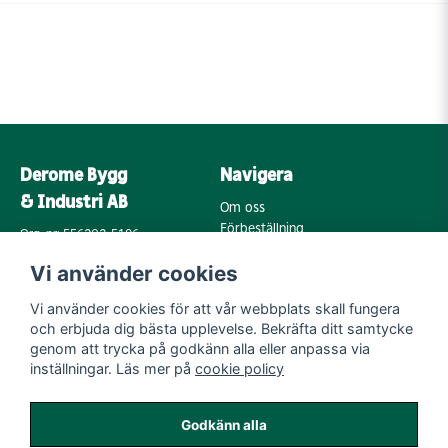
Derome Bygg
Navigera
& Industri AB
Om oss
Förbeställning
Org. nr: 556202-5196
Varumärken
Annebergsvägen 18
Vi använder cookies
Köpvillkor
43248 Varberg
Retur & Reklamation
Vi använder cookies för att vår webbplats skall fungera
Kontakta oss
Integritetspolicy
och erbjuda dig bästa upplevelse. Bekräfta ditt samtycke
Cookies
Mail:
genom att trycka på godkänn alla eller anpassa via
byggoutlet@support.derome.se
inställningar. Läs mer på
cookie policy
Följ oss
Godkänn alla