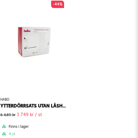
-44%
HABO
YTTERDÖRRSATS UTAN LÅSHUS HABO SÄKRA NEW YORK LL KROM
3 749 kr
/ st
6 689 kr
Finns i lager
4 st