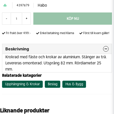
Habo
4397879
KÖP NU
-
+
Fri frakt över 499:-
Enkel betalning med Klarna
Först till kvarn gäller!
Beskrivning
Krokrad med fäste och krokar av aluminium. Stänger av trä.
Levereras omonterad. Utsprång 82 mm. Rördiameter 25
mm.
Relaterade kategorier
Upphängning & Krokar
Beslag
Hus & Bygg
Liknande produkter