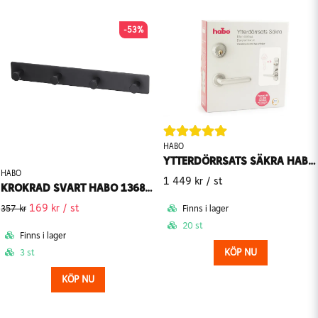
-53%
HABO
YTTERDÖRRSATS SÄKRA HABO UTAN LÅSHUS BORSTAD KROM
HABO
1 449 kr
/ st
KROKRAD SVART HABO 1368-4
169 kr
/ st
357 kr
Finns i lager
20 st
Finns i lager
KÖP NU
3 st
KÖP NU