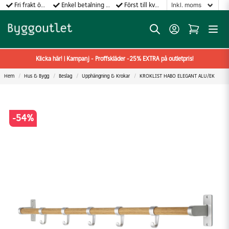
Fri frakt över 499:-
Enkel betalning med Klarna
Först till kvarn gäller!
Klicka här! | Kampanj - Proffskläder -25% EXTRA på outletpris!
Hem
Hus & Bygg
Beslag
Upphängning & Krokar
KROKLIST HABO ELEGANT ALU/EK
-
54
%