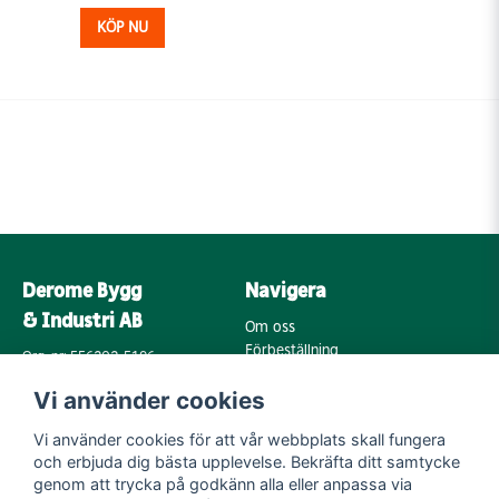
KÖP NU
Derome Bygg
Navigera
& Industri AB
Om oss
Förbeställning
Org. nr: 556202-5196
Varumärken
Annebergsvägen 18
Vi använder cookies
Köpvillkor
43248 Varberg
Retur & Reklamation
Vi använder cookies för att vår webbplats skall fungera
Kontakta oss
Integritetspolicy
och erbjuda dig bästa upplevelse. Bekräfta ditt samtycke
Cookies
Mail:
genom att trycka på godkänn alla eller anpassa via