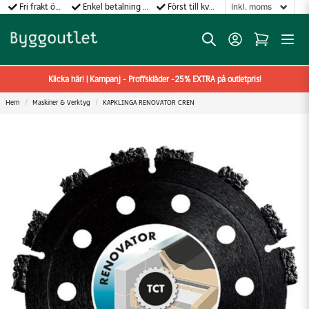
Fri frakt över 499:-
Enkel betalning med Klarna
Först till kvarn gäller!
Klicka här! | Kampanj - Proffskläder -25% EXTRA på outletpris!
Hem
Maskiner & Verktyg
KAPKLINGA RENOVATOR CREN