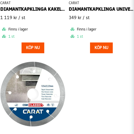
CARAT
CARAT
DIAMANTKAPKLINGA KAKEL CSM MASTER
DIAMANTKAPKLINGA UNIVERSAL THUNDERLINE MAX CEBM
1 119 kr
/ st
349 kr
/ st
Finns i lager
Finns i lager
1 st
1 st
KÖP NU
KÖP NU