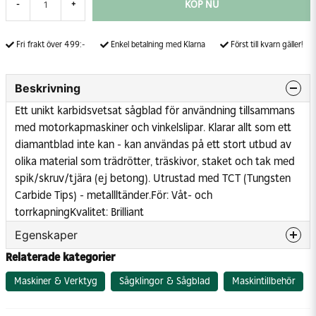
KÖP NU
-
+
Fri frakt över 499:-
Enkel betalning med Klarna
Först till kvarn gäller!
Beskrivning
Ett unikt karbidsvetsat sågblad för användning tillsammans
med motorkapmaskiner och vinkelslipar. Klarar allt som ett
diamantblad inte kan - kan användas på ett stort utbud av
olika material som trädrötter, träskivor, staket och tak med
spik/skruv/tjära (ej betong). Utrustad med TCT (Tungsten
Carbide Tips) - metallltänder.
För: Våt- och
torrkapning
Kvalitet: Brilliant
Egenskaper
Relaterade kategorier
Diameter hål
25.4 mm
Max. varvtal
4800 1/min
Maskiner & Verktyg
Sågklingor & Sågblad
Maskintillbehör
Tjocklek
6.4 mm