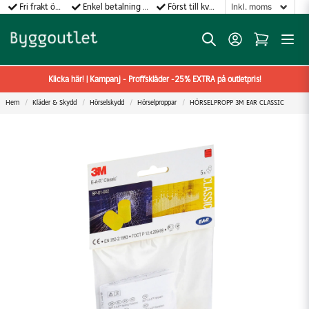
Fri frakt över 499:-
Enkel betalning med Klarna
Först till kvarn gäller!
Klicka här! | Kampanj - Proffskläder -25% EXTRA på outletpris!
Hem
Kläder & Skydd
Hörselskydd
Hörselproppar
HÖRSELPROPP 3M EAR CLASSIC