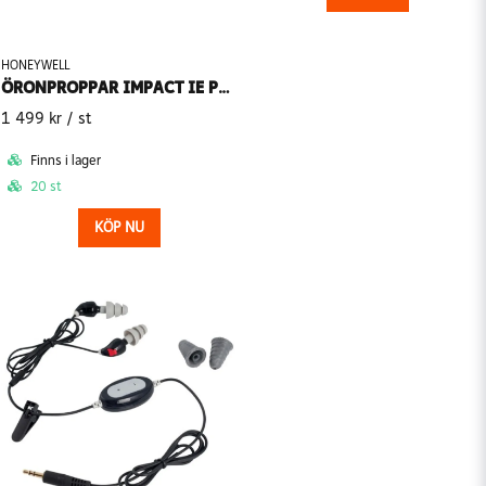
HONEYWELL
ÖRONPROPPAR IMPACT IE PRO HT+BT
1 499 kr
/ st
Finns i lager
20 st
KÖP NU