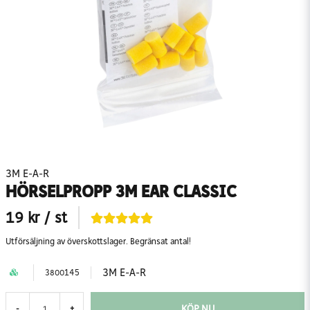
3M E-A-R
HÖRSELPROPP 3M EAR CLASSIC
19 kr
/ st
Utförsäljning av överskottslager. Begränsat antal!
3M E-A-R
3800145
KÖP NU
-
+