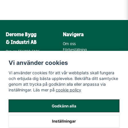
Derome Bygg
Navigera
& Industri AB
Om oss
Förbeställning
Org. nr: 556202-5196
Varumärken
Annebergsvägen 18
Vi använder cookies
Köpvillkor
43248 Varberg
Retur & Reklamation
Vi använder cookies för att vår webbplats skall fungera
Kontakta oss
Integritetspolicy
och erbjuda dig bästa upplevelse. Bekräfta ditt samtycke
Cookies
Mail:
genom att trycka på godkänn alla eller anpassa via
byggoutlet@support.derome.se
inställningar. Läs mer på
cookie policy
Följ oss
Godkänn alla
Instagram
Inställningar