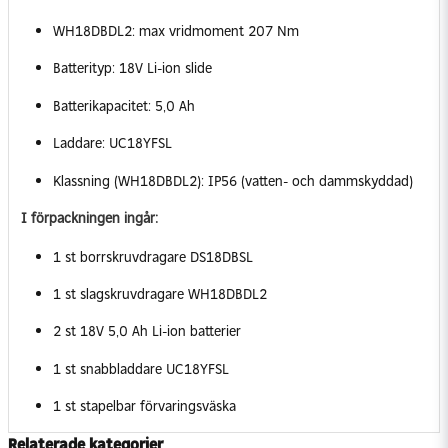
WH18DBDL2: max vridmoment 207 Nm
Batterityp: 18V Li-ion slide
Batterikapacitet: 5,0 Ah
Laddare: UC18YFSL
Klassning (WH18DBDL2): IP56 (vatten- och dammskyddad)
I förpackningen ingår:
1 st borrskruvdragare DS18DBSL
1 st slagskruvdragare WH18DBDL2
2 st 18V 5,0 Ah Li-ion batterier
1 st snabbladdare UC18YFSL
1 st stapelbar förvaringsväska
Relaterade kategorier