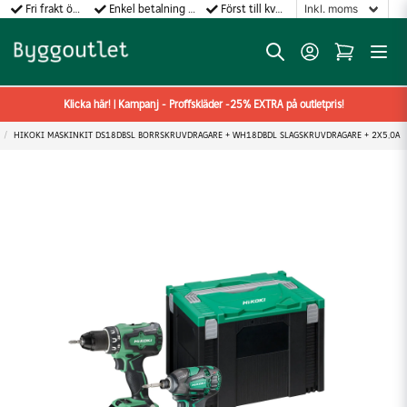
Fri frakt över 499:-
Enkel betalning med Klarna
Först till kvarn gäller!
Klicka här! | Kampanj - Proffskläder -25% EXTRA på outletpris!
HIKOKI MASKINKIT DS18DBSL BORRSKRUVDRAGARE + WH18DBDL SLAGSKRUVDRAGARE + 2X5,0A