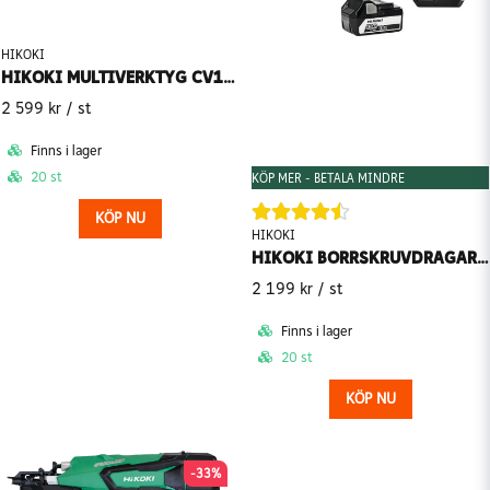
HIKOKI
HIKOKI MULTIVERKTYG CV18DBL (Utan batteri)
2 599 kr
/ st
Finns i lager
20 st
KÖP MER - BETALA MINDRE
KÖP NU
HIKOKI
HIKOKI BORRSKRUVDRAGARE 18 V DS18DD (2x 5,0Ah batterier + laddare)
2 199 kr
/ st
Finns i lager
20 st
KÖP NU
-33%