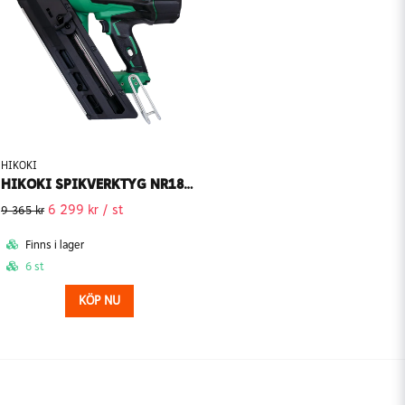
HIKOKI
HIKOKI SPIKVERKTYG NR1890DBCL 18V (Utan batteri)
6 299 kr
/ st
9 365 kr
Finns i lager
6 st
KÖP NU