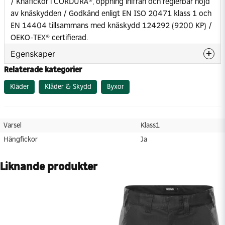
/ Knäfickor i CORDURA®, öppning inifrån och reglerbar höjd
av knäskydden / Godkänd enligt EN ISO 20471 klass 1 och
EN 14404 tillsammans med knäskydd 124292 (9200 KP) /
OEKO-TEX® certifierad.
Egenskaper
Relaterade kategorier
Varsel
Klass1
Hängfickor
Ja
Kläder
Kläder & Skydd
Byxor
Varsel
Klass1
Hängfickor
Ja
Liknande produkter