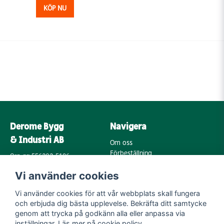
KÖP NU
Derome Bygg
Navigera
& Industri AB
Om oss
Förbeställning
Org. nr: 556202-5196
Varumärken
Annebergsvägen 18
Vi använder cookies
Köpvillkor
43248 Varberg
Retur & Reklamation
Vi använder cookies för att vår webbplats skall fungera
Kontakta oss
Integritetspolicy
och erbjuda dig bästa upplevelse. Bekräfta ditt samtycke
Cookies
Mail:
genom att trycka på godkänn alla eller anpassa via
byggoutlet@support.derome.se
inställningar. Läs mer på
cookie policy