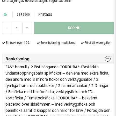
Utförsäljning av överskottslager. Begränsat antal!
Fristads
3842500
KÖP NU
-
+
Fri frakt över 499:-
Enkel betalning med Klarna
Först till kvarn gäller!
Beskrivning
FAS® bomull / 2 löst hängande CORDURA®-förstärkta
undanstoppningsbara spikfickor – den ena med extra ficka,
den andra med 3 mindre fickor och verktygshällor / 2
rymliga fram- och bakfickor / 2 hammarhankar / 2 D-ringar
/ Benficka med telefonficka, verktygsficka och ID-
kortsficka / Tumstocksficka i CORDURA® – bekvämt
placerad över sidsömmen – med verktygsficka och
pennficka samt 2 knappar och hällor för kniv / Förböjda ben