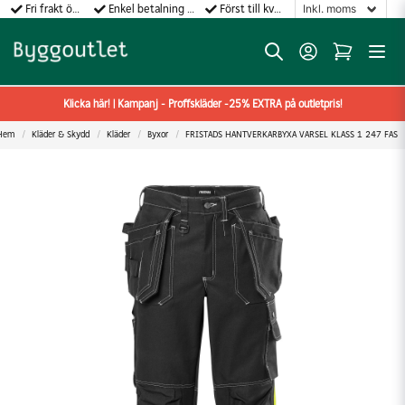
Fri frakt över 499:-
Enkel betalning med Klarna
Först till kvarn gäller!
Klicka här! | Kampanj - Proffskläder -25% EXTRA på outletpris!
Hem
Kläder & Skydd
Kläder
Byxor
FRISTADS HANTVERKARBYXA VARSEL KLASS 1 247 FAS