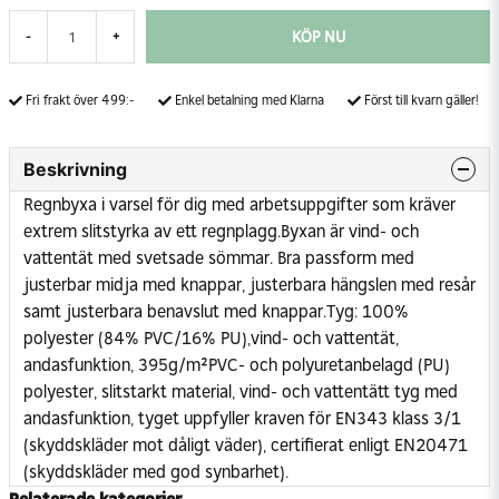
KÖP NU
-
+
Fri frakt över 499:-
Enkel betalning med Klarna
Först till kvarn gäller!
Beskrivning
Regnbyxa i varsel för dig med arbetsuppgifter som kräver
extrem slitstyrka av ett regnplagg.Byxan är vind- och
vattentät med svetsade sömmar. Bra passform med
justerbar midja med knappar, justerbara hängslen med resår
samt justerbara benavslut med knappar.Tyg: 100%
polyester (84% PVC/16% PU),vind- och vattentät,
andasfunktion, 395g/m²PVC- och polyuretanbelagd (PU)
polyester, slitstarkt material, vind- och vattentätt tyg med
andasfunktion, tyget uppfyller kraven för EN343 klass 3/1
(skyddskläder mot dåligt väder), certifierat enligt EN20471
(skyddskläder med god synbarhet).