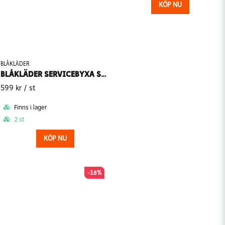
KÖP NU
BLÅKLÄDER
BLÅKLÄDER SERVICEBYXA STRETCH 1459-1845
599 kr
/ st
Finns i lager
2 st
KÖP NU
-18%