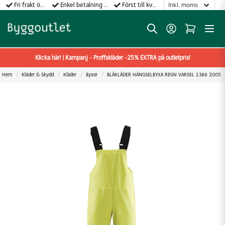
Fri frakt över 499:-
Enkel betalning med Klarna
Först till kvarn gäller!
Klicka här! | Kampanj - Proffskläder -25% EXTRA på outletpris!
Hem
Kläder & Skydd
Kläder
Byxor
BLÅKLÄDER HÄNGSELBYXA REGN VARSEL 1386 2005