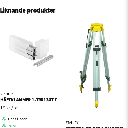
Liknande produkter
STANLEY
HÄFTKLAMMER 1-TRR134T TYP H 6MM 1000ST
19 kr
/ st
Finns i lager
STANLEY
20 st