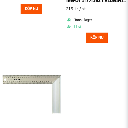
TREFOT 1-77-163 I ALUMINIUM 97-162CM
KÖP NU
719 kr
/ st
Finns i lager
11 st
KÖP NU