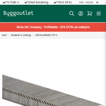
Fri frakt över 499:-
Enkel betalning med Klarna
Först till kvarn gäller!
Klicka här! | Kampanj - Proffskläder -25% EXTRA på outletpris!
Hem
Maskiner & Verktyg
HÄFTKLAMMER TYP H