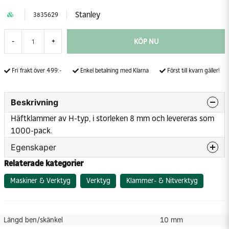
Stanley
3835629
KÖP NU
-
+
Fri frakt över 499:-
Enkel betalning med Klarna
Först till kvarn gäller!
Beskrivning
Häftklammer av H-typ, i storleken 8 mm och levereras som
1000-pack.
Egenskaper
Relaterade kategorier
Längd ben/skänkel
10 mm
Maskiner & Verktyg
Verktyg
Klammer- & Nitverktyg
Längd ben/skänkel
10 mm