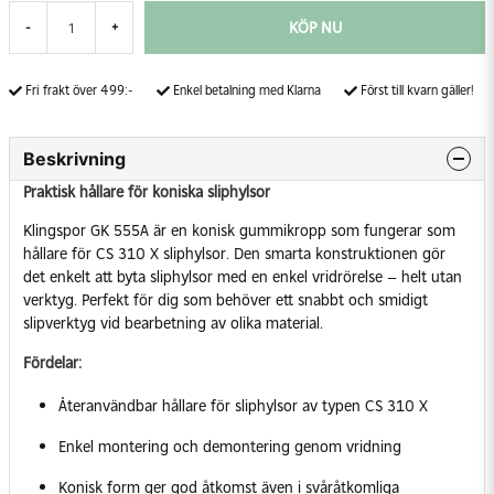
KÖP NU
-
+
Fri frakt över 499:-
Enkel betalning med Klarna
Först till kvarn gäller!
Beskrivning
Praktisk hållare för koniska sliphylsor
Klingspor GK 555A är en konisk gummikropp som fungerar som
hållare för CS 310 X sliphylsor. Den smarta konstruktionen gör
det enkelt att byta sliphylsor med en enkel vridrörelse – helt utan
verktyg. Perfekt för dig som behöver ett snabbt och smidigt
slipverktyg vid bearbetning av olika material.
Fördelar:
Återanvändbar hållare för sliphylsor av typen CS 310 X
Enkel montering och demontering genom vridning
Konisk form ger god åtkomst även i svåråtkomliga