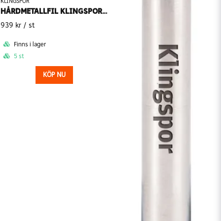
KLINGSPOR
HÅRDMETALLFIL KLINGSPOR HF 100 SET - 5 DELAR
939 kr
/ st
Finns i lager
5 st
KÖP NU