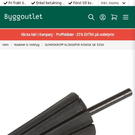
Fri frakt över 499:-
Enkel betalning med Klarna
Först till kvarn gäller!
Klicka här! | Kampanj - Proffskläder -25% EXTRA på outletpris!
Hem
Maskiner & Verktyg
GUMMIKROPP KLINGSPOR KONISK GK 555A