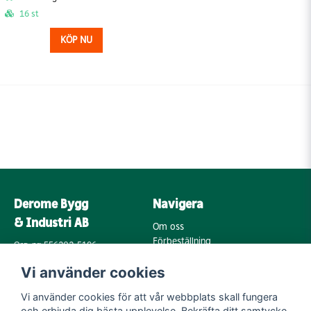
16 st
KÖP NU
Derome Bygg
Navigera
& Industri AB
Om oss
Förbeställning
Org. nr: 556202-5196
Varumärken
Annebergsvägen 18
Vi använder cookies
Köpvillkor
43248 Varberg
Retur & Reklamation
Vi använder cookies för att vår webbplats skall fungera
Kontakta oss
Integritetspolicy
och erbjuda dig bästa upplevelse. Bekräfta ditt samtycke