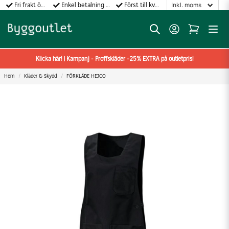
Fri frakt över 499:-
Enkel betalning med Klarna
Först till kvarn gäller!
Klicka här! | Kampanj - Proffskläder -25% EXTRA på outletpris!
Hem
Kläder & Skydd
FÖRKLÄDE HEJCO