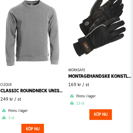
WORKSAFE
MONTAGEHANDSKE KONSTLÄDER M28 WORKSAFE
169 kr
/ st
CLIQUE
CLASSIC ROUNDNECK UNISEX CLIQUE
Finns i lager
249 kr
/ st
13 st
Finns i lager
KÖP NU
2 st
KÖP NU