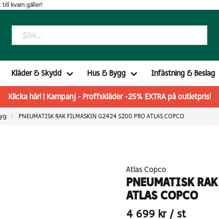
 till kvarn gäller!
Kläder & Skydd
Hus & Bygg
Infästning & Beslag
Klicka här! | Kampanj - Proffskläder -25% EXTRA på outletpris!
tyg
PNEUMATISK RAK FILMASKIN G2424 S200 PRO ATLAS COPCO
Atlas Copco
PNEUMATISK RAK
ATLAS COPCO
4 699 kr
/ st