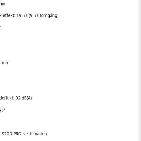
min
 effekt: 19 l/s (9 l/s tomgång)
r
13 mm
deffekt: 92 dB(A)
/s²
 S200 PRO rak filmaskin