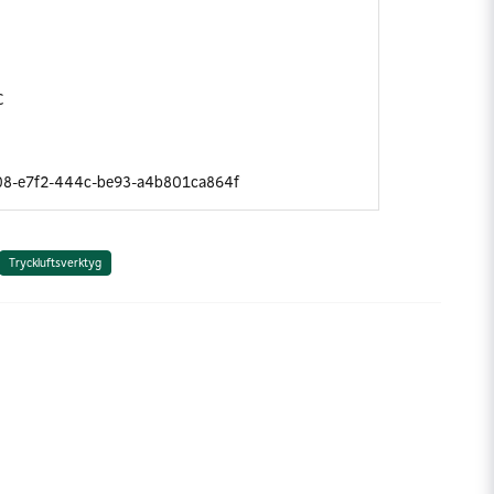
C
08-e7f2-444c-be93-a4b801ca864f
Tryckluftsverktyg