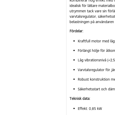
kombinerar hög effekt med l
idealisk för lättare material
utrymmen tack vare sin förl
varvtalsregulator, säkerhet
belastningen på användaren –
Fördelar:
Kraftfull motor med låg
Förlängt hölje för åtk
Låg vibrationsnivå (<2,
Varvtalsregulator för j
Robust konstruktion me
Säkerhetsstart och däm
Teknisk data:
Effekt: 0,85 kW