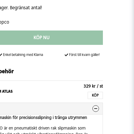
ager. Begränsat antal!
Copco
KÖP NU
Enkel betalning med Klarna
Först till kvarn gäller!
behör
329 kr
/ st
 ATLAS
KÖP
lmaskin för precisionsslipning i trånga utrymmen
 är en pneumatiskt driven rak slipmaskin som