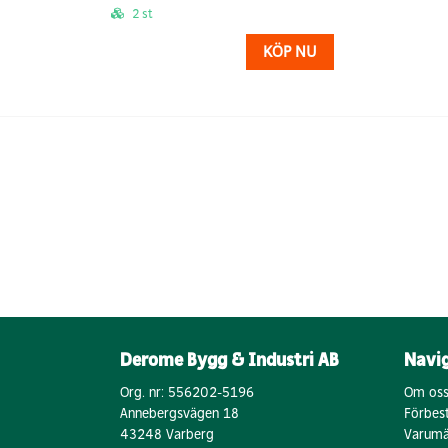
2 st
KÖP NU
Derome Bygg & Industri AB
Navi
Org. nr: 556202-5196
Om os
Annebergsvägen 18
Förbest
43248 Varberg
Varumä