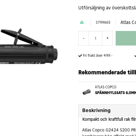
Utförsäljning av överskottsl
Atlas 
3799665
-
+
Fri frakt över 499:-
Rekommenderade till
ATLAS COPCO
SPÄNNHYLSSATS 6,0MM
Beskrivning
Kompakt och kraftfull rak fi
Atlas Copco G2424 S200 PRO