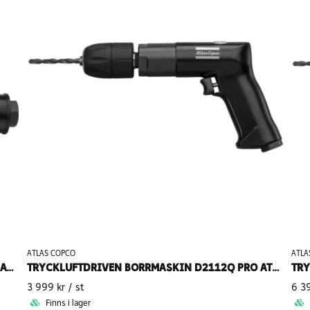
ATLAS COPCO
ATLA
PNEUMATISK RAK FILMASKIN G2414 S250 PRO ATLAS COPCO
TRYCKLUFTDRIVEN BORRMASKIN D2112Q PRO ATLAS COPCO
3 999 kr
/ st
6 3
Finns i lager