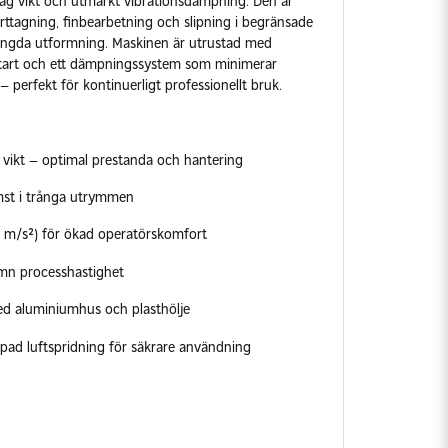
åg vikt och utmärkt vibrationsdämpning. Den är
borttagning, finbearbetning och slipning i begränsade
ängda utformning. Maskinen är utrustad med
sstart och ett dämpningssystem som minimerar
 perfekt för kontinuerligt professionellt bruk.
 vikt – optimal prestanda och hantering
omst i trånga utrymmen
5 m/s²) för ökad operatörskomfort
ämn processhastighet
d aluminiumhus och plasthölje
pad luftspridning för säkrare användning