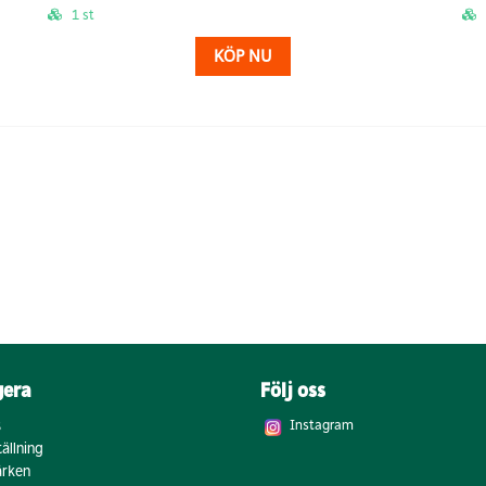
1 st
KÖP NU
gera
Följ oss
s
Instagram
ällning
rken