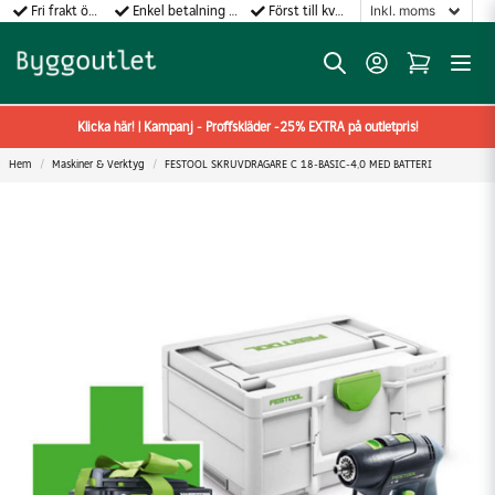
Fri frakt över 499:-
Enkel betalning med Klarna
Först till kvarn gäller!
Klicka här! | Kampanj - Proffskläder -25% EXTRA på outletpris!
Hem
Maskiner & Verktyg
FESTOOL SKRUVDRAGARE C 18-BASIC-4,0 MED BATTERI