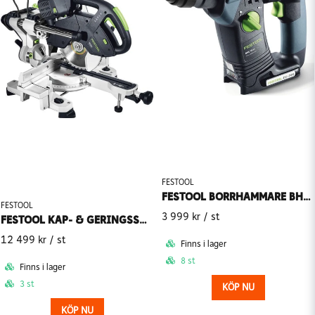
FESTOOL
FESTOOL BORRHAMMARE BHC 18-BASIC 18V (Utan batteri)
FESTOOL
3 999 kr
/ st
FESTOOL KAP- & GERINGSSÅG KS 60 E-SET 230V
12 499 kr
/ st
Finns i lager
8 st
Finns i lager
3 st
KÖP NU
KÖP NU