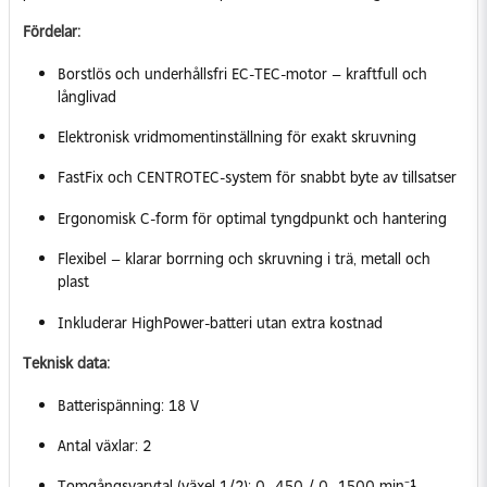
Fördelar:
Borstlös och underhållsfri EC-TEC-motor – kraftfull och
långlivad
Elektronisk vridmomentinställning för exakt skruvning
FastFix och CENTROTEC-system för snabbt byte av tillsatser
Ergonomisk C-form för optimal tyngdpunkt och hantering
Flexibel – klarar borrning och skruvning i trä, metall och
plast
Inkluderar HighPower-batteri utan extra kostnad
Teknisk data:
Batterispänning: 18 V
Antal växlar: 2
Tomgångsvarvtal (växel 1/2): 0–450 / 0–1500 min⁻¹