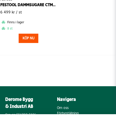
FESTOOL DAMMSUGARE CTMC SYS I-BASIC CLEANTEC SLADDLÖS
6 499 kr
/ st
Finns i lager
8 st
KÖP NU
Derome Bygg
Navigera
& Industri AB
Om oss
Förbeställning
Org. nr: 556202-5196