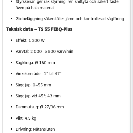
Styrskenan ger rak styrning, ren snittyta och säkert fäste
även på hala material
Glidbeläggning säkerställer jämn och kontrollerad sågföring
Teknisk data – TS 55 FEBQ-Plus
Effekt: 1 200 W
Varvtal: 2 000–5 800 varv/min
Sågklinga: Ø 160 mm
Vinkelområde: -1° till 47°
Sågdjup: 0–55 mm
Sågdjup vid 45°: 43 mm
Dammutsug: Ø 27/36 mm
Vikt: 4,5 kg
Drivning: Nätansluten