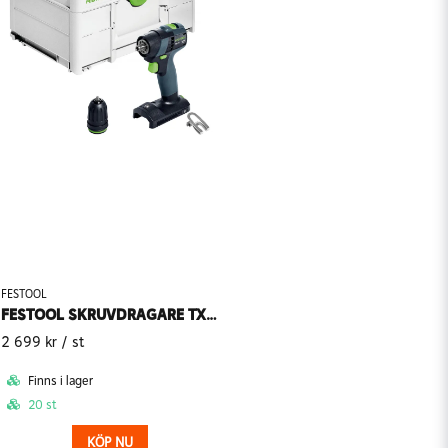
FESTOOL
FESTOOL SKRUVDRAGARE TXS 18-BASIC (Utan batteri)
2 699 kr
/ st
Finns i lager
20 st
KÖP NU