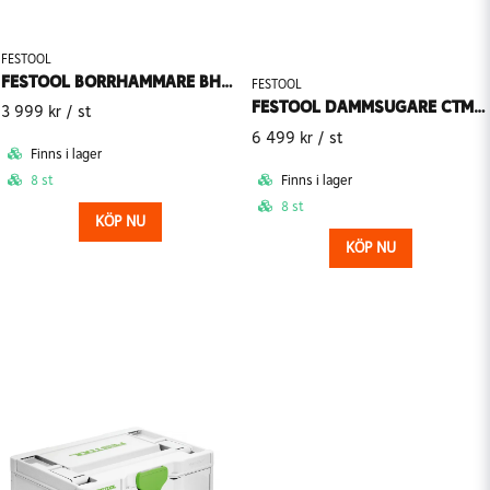
FESTOOL
FESTOOL BORRHAMMARE BHC 18-BASIC 18V (Utan batteri)
FESTOOL
FESTOOL DAMMSUGARE CTMC SYS I-BASIC CLEANTEC SLADDLÖS
3 999 kr
/ st
6 499 kr
/ st
Finns i lager
Finns i lager
8 st
8 st
KÖP NU
KÖP NU