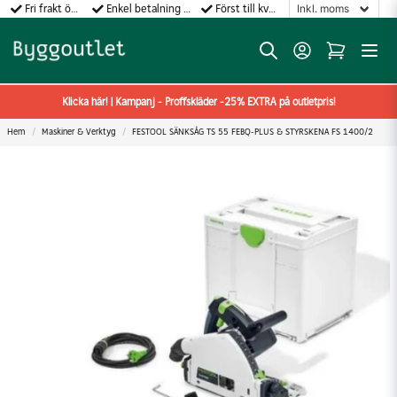
Fri frakt över 499:-
Enkel betalning med Klarna
Först till kvarn gäller!
Klicka här! | Kampanj - Proffskläder -25% EXTRA på outletpris!
Hem
Maskiner & Verktyg
FESTOOL SÄNKSÅG TS 55 FEBQ-PLUS & STYRSKENA FS 1400/2