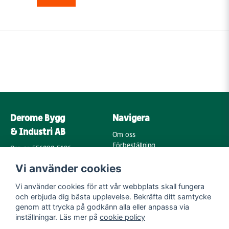
Derome Bygg
Navigera
& Industri AB
Om oss
Förbeställning
Org. nr: 556202-5196
Varumärken
Annebergsvägen 18
Vi använder cookies
Köpvillkor
43248 Varberg
Retur & Reklamation
Vi använder cookies för att vår webbplats skall fungera
Kontakta oss
Integritetspolicy
och erbjuda dig bästa upplevelse. Bekräfta ditt samtycke
Cookies
Mail:
genom att trycka på godkänn alla eller anpassa via
byggoutlet@support.derome.se
inställningar. Läs mer på
cookie policy