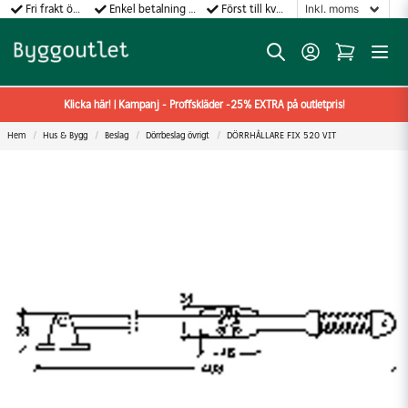
Fri frakt över 499:-
Enkel betalning med Klarna
Först till kvarn gäller!
Klicka här! | Kampanj - Proffskläder -25% EXTRA på outletpris!
Hem
Hus & Bygg
Beslag
Dörrbeslag övrigt
DÖRRHÅLLARE FIX 520 VIT