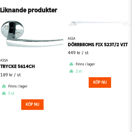
Liknande produkter
ASSA
DÖRRBROMS FIX 523T/2 VIT
449 kr
/ st
ASSA
Finns i lager
TRYCKE 5614CH
2 st
189 kr
/ st
KÖP NU
Finns i lager
5 st
KÖP NU