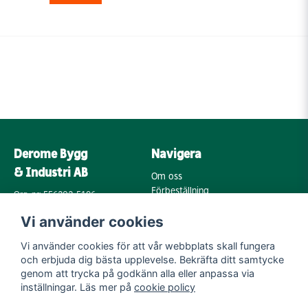
Derome Bygg
Navigera
& Industri AB
Om oss
Förbeställning
Org. nr: 556202-5196
Varumärken
Annebergsvägen 18
Vi använder cookies
Köpvillkor
43248 Varberg
Retur & Reklamation
Vi använder cookies för att vår webbplats skall fungera
Kontakta oss
Integritetspolicy
och erbjuda dig bästa upplevelse. Bekräfta ditt samtycke
Cookies
Mail:
genom att trycka på godkänn alla eller anpassa via
byggoutlet@support.derome.se
inställningar. Läs mer på
cookie policy