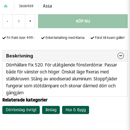
Assa
3806469
KÖP NU
-
+
Fri frakt över 499:-
Enkel betalning med Klarna
Först till kvarn gäller!
Beskrivning
Dörrhållare Fix 520. För utåtgående fönsterdörrar. Passar
både för vänster och höger. Önskat läge fixeras med
ställskruven. Stång av anodiserad aluminium. Stoppfjäder
fungerar som stötdämpare och skonar därmed dörr och
gångjärn
Relaterade kategorier
Dörrbeslag övrigt
Beslag
Hus & Bygg