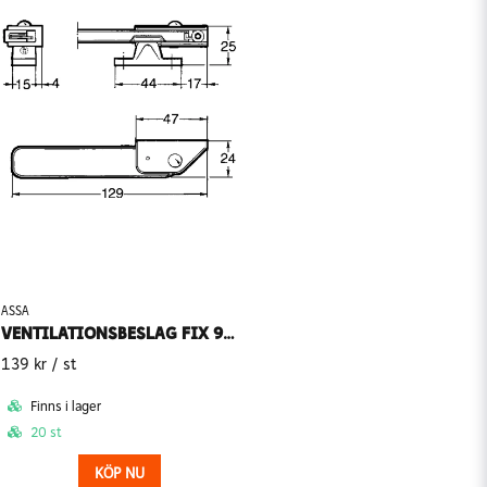
ASSA
VENTILATIONSBESLAG FIX 93 VIT
139 kr
/ st
Finns i lager
20 st
KÖP NU