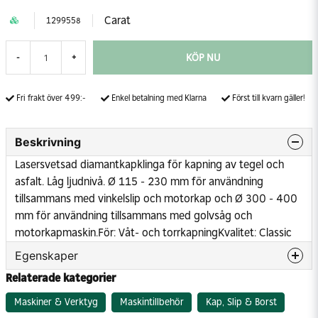
Carat
1299558
KÖP NU
-
+
Fri frakt över 499:-
Enkel betalning med Klarna
Först till kvarn gäller!
Beskrivning
Lasersvetsad diamantkapklinga för kapning av tegel och
asfalt. Låg ljudnivå. Ø 115 - 230 mm för användning
tillsammans med vinkelslip och motorkap och Ø 300 - 400
mm för användning tillsammans med golvsåg och
motorkapmaskin.
För: Våt- och torrkapning
Kvalitet: Classic
Egenskaper
Relaterade kategorier
Diameter hål
20 mm
Höjd segment
10 mm
Maskiner & Verktyg
Maskintillbehör
Kap, Slip & Borst
Diameter skiva
400 mm