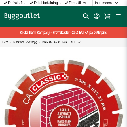
Fri frakt över 499:-
Enkel betalning med Klarna
Först till kvarn gäller!
Klicka här! | Kampanj - Proffskläder -25% EXTRA på outletpris!
Hem
Maskiner & Verktyg
DIAMANTKAPKLINGA TEGEL CAC