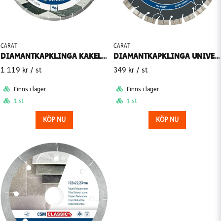
CARAT
CARAT
DIAMANTKAPKLINGA KAKEL CSM MASTER
DIAMANTKAPKLINGA UNIVERSAL THUNDERLINE MAX CEBM
1 119 kr
/ st
349 kr
/ st
Finns i lager
Finns i lager
1 st
1 st
KÖP NU
KÖP NU