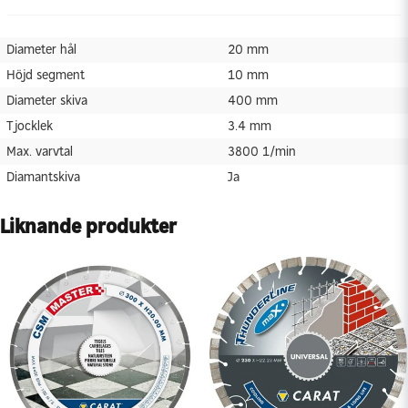
Tjocklek
3.4 mm
Diameter hål
20 mm
Max. varvtal
3800 1/min
Höjd segment
10 mm
Diamantskiva
Ja
Diameter skiva
400 mm
Tjocklek
3.4 mm
Max. varvtal
3800 1/min
Diamantskiva
Ja
Liknande produkter