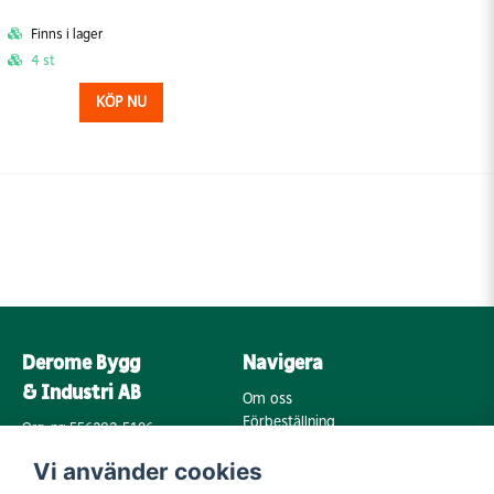
Finns i lager
4 st
KÖP NU
Derome Bygg
Navigera
& Industri AB
Om oss
Förbeställning
Org. nr: 556202-5196
Varumärken
Annebergsvägen 18
Vi använder cookies
Köpvillkor
43248 Varberg
Retur & Reklamation