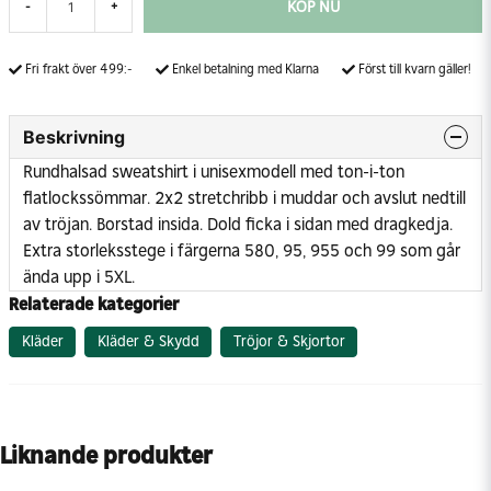
KÖP NU
-
+
Fri frakt över 499:-
Enkel betalning med Klarna
Först till kvarn gäller!
Beskrivning
Rundhalsad sweatshirt i unisexmodell med ton-i-ton
flatlockssömmar. 2x2 stretchribb i muddar och avslut nedtill
av tröjan. Borstad insida. Dold ficka i sidan med dragkedja.
Extra storleksstege i färgerna 580, 95, 955 och 99 som går
ända upp i 5XL.
Relaterade kategorier
Kläder
Kläder & Skydd
Tröjor & Skjortor
Liknande produkter