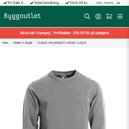
Fri frakt över 499:-
Enkel betalning med Klarna
Först till kvarn gäller!
Klicka här! | Kampanj - Proffskläder -25% EXTRA på outletpris!
Hem
Kläder & Skydd
CLASSIC ROUNDNECK UNISEX CLIQUE