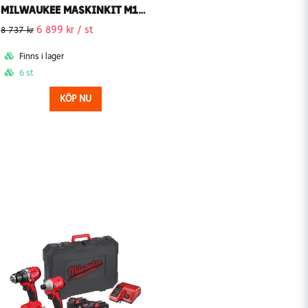
MILWAUKEE MASKINKIT M18 BLPP2B3-502X POWERPACK (Inkl. batteri och laddare)
6 899 kr
/ st
8 737 kr
Finns i lager
6 st
KÖP NU