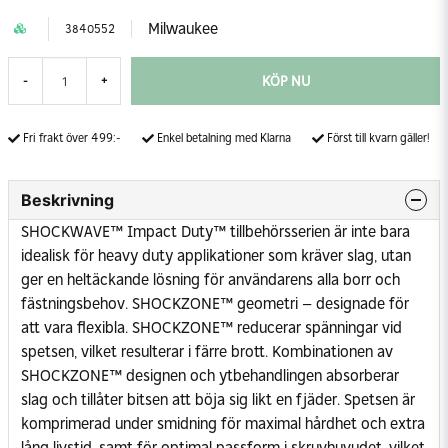
Milwaukee
3840552
KÖP NU
-
+
Fri frakt över 499:-
Enkel betalning med Klarna
Först till kvarn gäller!
Beskrivning
SHOCKWAVE™ Impact Duty™ tillbehörsserien är inte bara
idealisk för heavy duty applikationer som kräver slag, utan
ger en heltäckande lösning för användarens alla borr och
fästningsbehov. SHOCKZONE™ geometri – designade för
att vara flexibla. SHOCKZONE™ reducerar spänningar vid
spetsen, vilket resulterar i färre brott. Kombinationen av
SHOCKZONE™ designen och ytbehandlingen absorberar
slag och tillåter bitsen att böja sig likt en fjäder. Spetsen är
komprimerad under smidning för maximal hårdhet och extra
lång livstid, samt för optimal passform i skruvhuvudet, vilket