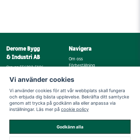
Derome Bygg
Navigera
& Industri AB
Om oss
Förbeställning
Org. nr: 556202-5196
Varumärken
Annebergsvägen 18
Vi använder cookies
Köpvillkor
43248 Varberg
Retur & Reklamation
Vi använder cookies för att vår webbplats skall fungera
Kontakta oss
Integritetspolicy
och erbjuda dig bästa upplevelse. Bekräfta ditt samtycke
Cookies
Mail:
genom att trycka på godkänn alla eller anpassa via
byggoutlet@support.derome.se
inställningar. Läs mer på
cookie policy
Följ oss
Godkänn alla
Instagram