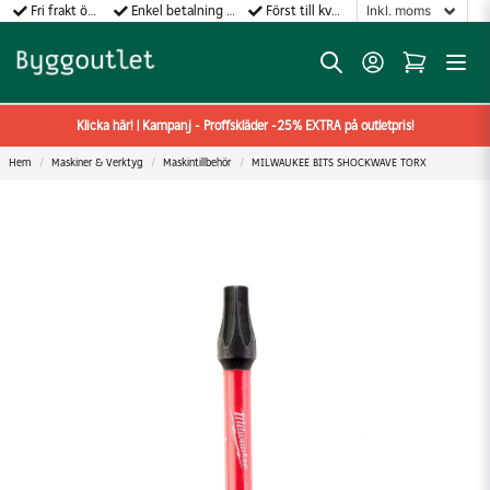
Fri frakt över 499:-
Enkel betalning med Klarna
Först till kvarn gäller!
Klicka här! | Kampanj - Proffskläder -25% EXTRA på outletpris!
Hem
Maskiner & Verktyg
Maskintillbehör
MILWAUKEE BITS SHOCKWAVE TORX