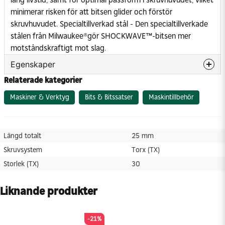
minimerar risken för att bitsen glider och förstör
skruvhuvudet. Specialtillverkad stål - Den specialtillverkade
stålen från Milwaukee®gör SHOCKWAVE™-bitsen mer
motståndskraftigt mot slag.
Egenskaper
Relaterade kategorier
Längd totalt
25 mm
Skruvsystem
Torx (TX)
Maskiner & Verktyg
Bits & Bitssatser
Maskintillbehör
Storlek (TX)
30
Längd totalt
25 mm
Skruvsystem
Torx (TX)
Storlek (TX)
30
Liknande produkter
-21%