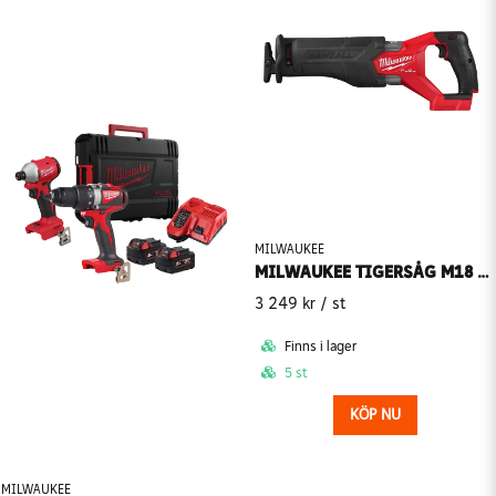
MILWAUKEE
MILWAUKEE TIGERSÅG M18 FSZ-0 (Utan batteri)
3 249 kr
/ st
Finns i lager
5 st
KÖP NU
MILWAUKEE