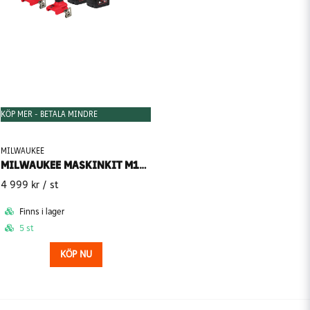
KÖP MER - BETALA MINDRE
MILWAUKEE
MILWAUKEE MASKINKIT M18 POWERPACK BLCPP2B-502C
4 999 kr
/ st
Finns i lager
5 st
KÖP NU