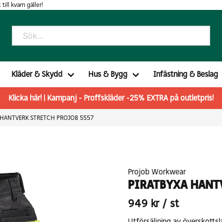
 till kvarn gäller!
Kläder & Skydd
Hus & Bygg
Infästning & Beslag
Klicka här! | Kampanj - Proffskläder -25% EXTRA på outletpris!
 HANTVERK STRETCH PROJOB 5557
Projob Workwear
PIRATBYXA HANT
949 kr
/ st
Utförsäljning av överskottsl