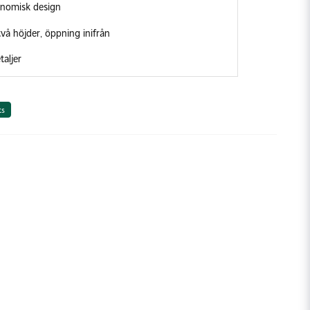
onomisk design
två höjder, öppning inifrån
taljer
ts