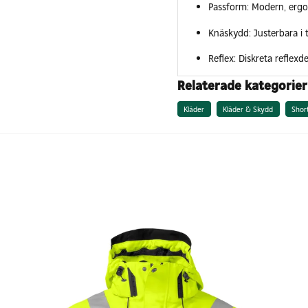
Passform: Modern, erg
Knäskydd: Justerbara i 
Reflex: Diskreta reflexde
Relaterade kategorier
Kläder
Kläder & Skydd
Shor