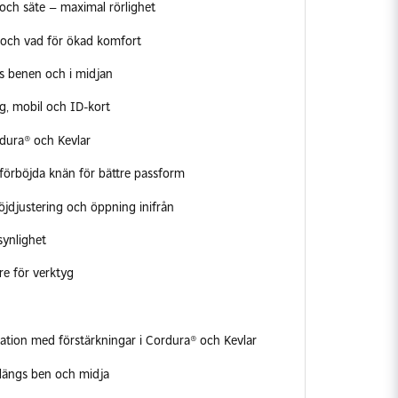
 och säte – maximal rörlighet
 och vad för ökad komfort
ngs benen och i midjan
g, mobil och ID-kort
rdura® och Kevlar
 förböjda knän för bättre passform
jdjustering och öppning inifrån
synlighet
re för verktyg
ation med förstärkningar i Cordura® och Kevlar
 längs ben och midja