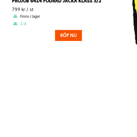
PROJOB 6414 FODRAD JACKA KLASS 3/2
799 kr
/ st
Finns i lager
1 st
KÖP NU