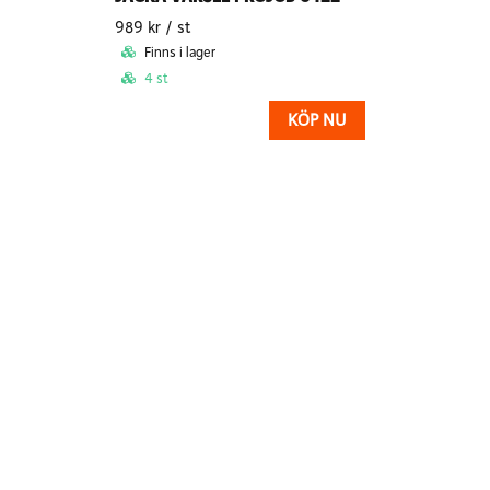
989 kr
/ st
Finns i lager
4 st
KÖP NU