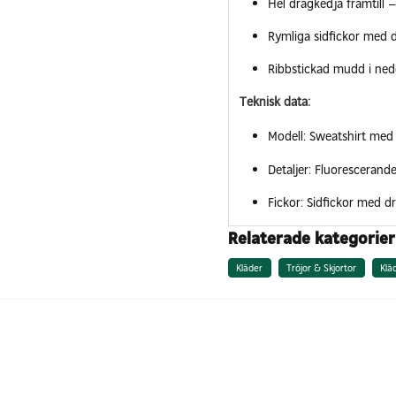
Hel dragkedja framtill –
Rymliga sidfickor med 
Ribbstickad mudd i ned
Teknisk data:
Modell: Sweatshirt med
Detaljer: Fluorescerand
Fickor: Sidfickor med d
Relaterade kategorier
Kläder
Tröjor & Skjortor
Klä