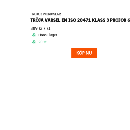
PROJOB WORKWEAR
389 kr
/ st
Finns i lager
20 st
KÖP NU