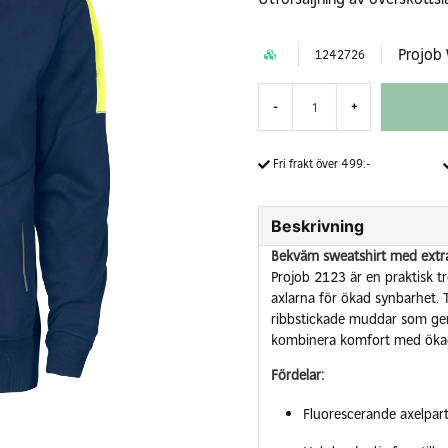
Projob
1242726
-
+
Fri frakt över 499:-
Beskrivning
Bekväm sweatshirt med extra
Projob 2123 är en praktisk t
axlarna för ökad synbarhet. 
ribbstickade muddar som ger 
kombinera komfort med ökad 
Fördelar:
Fluorescerande axelparti