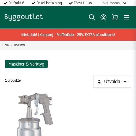
Fri frakt över 499:-
Enkel betalning med Klarna
Först till kvarn gäller!
Klicka här! | Kampanj - Proffskläder -25% EXTRA på outletpris!
Hem
unoFlow
Maskiner & Verktyg
1 produkter
Utvalda