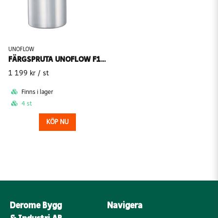
UNOFLOW
FÄRGSPRUTA UNOFLOW F1/SUPER/L KOPP 1L
1 199 kr
/ st
Finns i lager
4 st
KÖP NU
Derome Bygg
Navigera