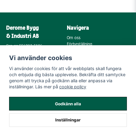
Derome Bygg
Navigera
& Industri AB
Om oss
Förbeställning
Org. nr: 556202-5196
Varumärken
Annebergsvägen 18
Vi använder cookies
Köpvillkor
43248 Varberg
Retur & Reklamation
Vi använder cookies för att vår webbplats skall fungera
Kontakta oss
Integritetspolicy
och erbjuda dig bästa upplevelse. Bekräfta ditt samtycke
Cookies
Mail:
genom att trycka på godkänn alla eller anpassa via
byggoutlet@support.derome.se
inställningar. Läs mer på
cookie policy
Följ oss
Godkänn alla
Instagram
Inställningar
Powered by Nyehandel AB